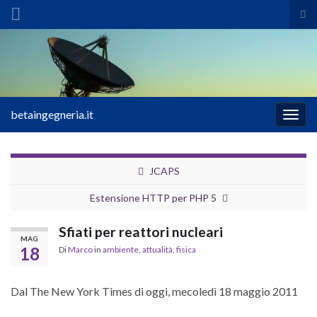
Atti
il
Search for:
mod
di
ric
betaingegneria.it
Attiv
la
navig
JCAPS
Estensione HTTP per PHP 5
Sfiati per reattori nucleari
MAG
18
Di
Marco
in
ambiente
,
attualità
,
fisica
Dal The New York Times di oggi, mecoledì 18 maggio 2011