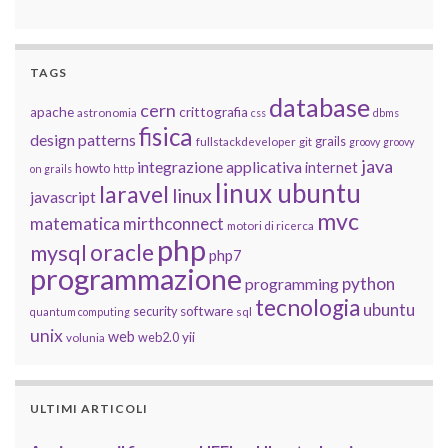
TAGS
database
cern
apache
crittografia
astronomia
css
dbms
fisica
design patterns
grails
fullstackdeveloper
git
groovy
groovy
java
integrazione applicativa
internet
howto
on grails
http
linux ubuntu
laravel
linux
javascript
mvc
matematica
mirthconnect
motori di ricerca
php
oracle
mysql
php7
programmazione
python
programming
tecnologia
ubuntu
software
security
quantum computing
sql
unix
web
yii
web2.0
volunia
ULTIMI ARTICOLI