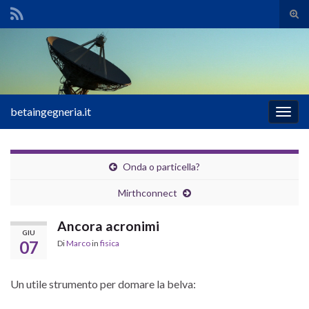
Atti
il
Search for:
mod
di
rice
betaingegneria.it
Attiv
la
navig
Onda o particella?
Mirthconnect
Ancora acronimi
GIU
07
Di
Marco
in
fisica
Un utile strumento per domare la belva: