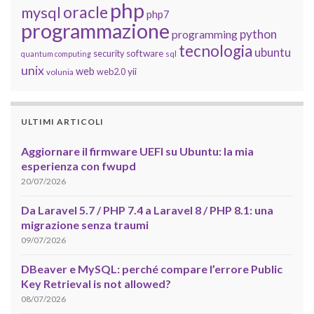
php
oracle
mysql
php7
programmazione
python
programming
tecnologia
ubuntu
software
security
quantum computing
sql
unix
web
yii
web2.0
volunia
ULTIMI ARTICOLI
Aggiornare il firmware UEFI su Ubuntu: la mia
esperienza con fwupd
20/07/2026
Da Laravel 5.7 / PHP 7.4 a Laravel 8 / PHP 8.1: una
migrazione senza traumi
09/07/2026
DBeaver e MySQL: perché compare l’errore Public
Key Retrieval is not allowed?
08/07/2026