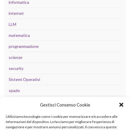
informatica
internet
LLM
matematica
programmazione
scienze
security
Sistemi Operativi
spazio
tecnologia
Gestisci Consenso Cookie
Uncategorized
Utilizziamo tecnologie come i cookie per memorizzare e/o accedere alle
informazioni del dispositivo. Lo facciamo per migliorare l'esperienza di
navigazione e per mostrare annunci personalizzati. Il consenso a queste