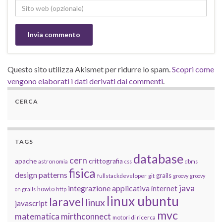
Questo sito utilizza Akismet per ridurre lo spam.
Scopri come
vengono elaborati i dati derivati dai commenti
.
CERCA
TAGS
database
cern
apache
crittografia
astronomia
css
dbms
fisica
design patterns
grails
fullstackdeveloper
git
groovy
groovy
java
integrazione applicativa
internet
howto
on grails
http
linux ubuntu
laravel
linux
javascript
mvc
matematica
mirthconnect
motori di ricerca