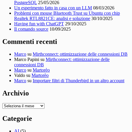
PostgreSQL
25/05/2026
Un esperimento fatto in casa con un LLM
08/03/2026
Problemi con mouse Bluetooth Trust su Ubuntu con chip
Realtek RTL8821CE: analisi e soluzione
30/10/2025
Having fun with ChatGPT
29/10/2025
Il comando source
10/09/2025
Commenti recenti
Marco
su
Mirthconnect: ottimizzazione delle connessioni DB
Marco Papini
su
Mirthconnect: ottimizzazione delle
connessioni DB
Marco
su
Martorèo
Valdo
su
Martorèo
Marco
su
Importare filtri di Thunderbird in un altro account
Archivio
Archivio
Categorie
AI
(5)