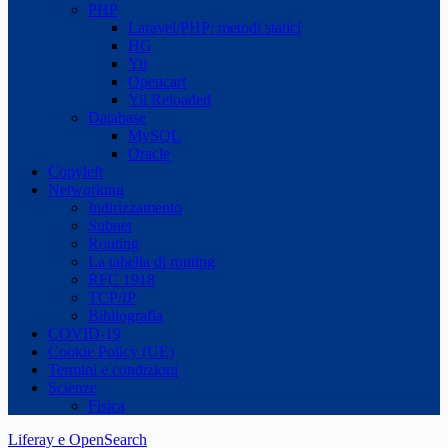
PHP
Laravel/PHP: metodi statici
HG
Yii
Opencart
Yii Reloaded
Database
MySQL
Oracle
Copyleft
Networking
Indirizzamento
Subnet
Routing
La tabella di routing
RFC 1918
TCP/IP
Bibliografia
COVID-19
Cookie Policy (UE)
Termini e condizioni
Scienze
Fisica
Liferay e OpenSearch