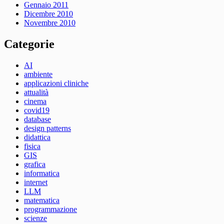
Gennaio 2011
Dicembre 2010
Novembre 2010
Categorie
AI
ambiente
applicazioni cliniche
attualità
cinema
covid19
database
design patterns
didattica
fisica
GIS
grafica
informatica
internet
LLM
matematica
programmazione
scienze