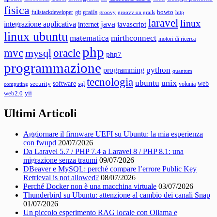
fisica
grails
howto
fullstackdeveloper
git
groovy
groovy on grails
http
laravel
linux
java
integrazione applicativa
javascript
internet
linux ubuntu
matematica
mirthconnect
motori di ricerca
php
mvc
oracle
mysql
php7
programmazione
python
programming
quantum
tecnologia
unix
ubuntu
web
software
security
sql
volunia
computing
yii
web2.0
Ultimi Articoli
Aggiornare il firmware UEFI su Ubuntu: la mia esperienza
con fwupd
20/07/2026
Da Laravel 5.7 / PHP 7.4 a Laravel 8 / PHP 8.1: una
migrazione senza traumi
09/07/2026
DBeaver e MySQL: perché compare l’errore Public Key
Retrieval is not allowed?
08/07/2026
Perché Docker non è una macchina virtuale
03/07/2026
Thunderbird su Ubuntu: attenzione al cambio dei canali Snap
01/07/2026
Un piccolo esperimento RAG locale con Ollama e