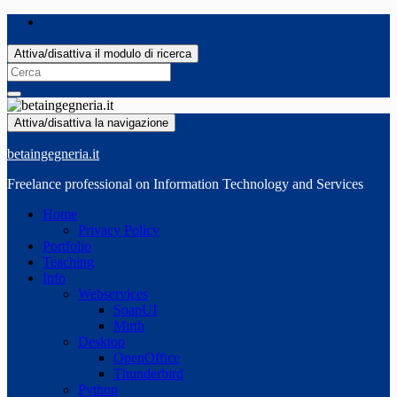
Attiva/disattiva il modulo di ricerca
Search
for:
Attiva/disattiva la navigazione
betaingegneria.it
Freelance professional on Information Technology and Services
Home
Privacy Policy
Portfolio
Teaching
Info
Webservices
SoapUI
Mirth
Desktop
OpenOffice
Thunderbird
Python