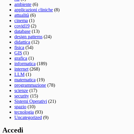
ambiente
(6)
applicazioni cliniche
(8)
attualità
(6)
cinema
(1)
covid19
(2)
database
(13)
design patterns
(24)
didattica
(12)
fisica
(54)
GIS
(1)
grafica
(1)
informatica
(189)
internet
(268)
LLM
(1)
matematica
(19)
programmazione
(78)
scienze
(17)
security
(15)
Sistemi Operativi
(21)
spazio
(10)
tecnologia
(93)
Uncategorized
(9)
Accedi