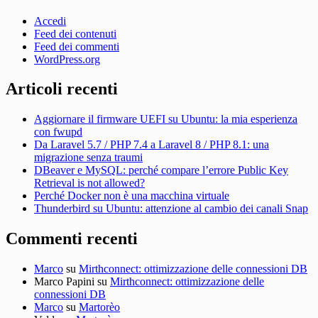
Accedi
Feed dei contenuti
Feed dei commenti
WordPress.org
Articoli recenti
Aggiornare il firmware UEFI su Ubuntu: la mia esperienza
con fwupd
Da Laravel 5.7 / PHP 7.4 a Laravel 8 / PHP 8.1: una
migrazione senza traumi
DBeaver e MySQL: perché compare l’errore Public Key
Retrieval is not allowed?
Perché Docker non è una macchina virtuale
Thunderbird su Ubuntu: attenzione al cambio dei canali Snap
Commenti recenti
Marco
su
Mirthconnect: ottimizzazione delle connessioni DB
Marco Papini
su
Mirthconnect: ottimizzazione delle
connessioni DB
Marco
su
Martorèo