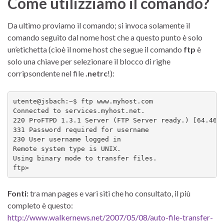
Come utilizziamo il comando?
Da ultimo proviamo il comando; si invoca solamente il
comando seguito dal nome host che a questo punto è solo
un’etichetta (cioè il nome host che segue il comando
ftp
è
solo una chiave per selezionare il blocco di righe
corripsondente nel file
.netrc
!):
utente@jsbach:~$ ftp www.myhost.com

Connected to services.myhost.net.

220 ProFTPD 1.3.1 Server (FTP Server ready.) [64.46.1
331 Password required for username

230 User username logged in

Remote system type is UNIX.

Using binary mode to transfer files.

ftp>
Fonti:
tra man pages e vari siti che ho consultato, il più
completo è questo:
http://www.walkernews.net/2007/05/08/auto-file-transfer-