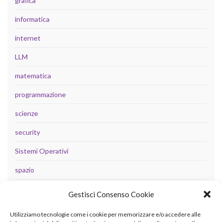
grafica
informatica
internet
LLM
matematica
programmazione
scienze
security
Sistemi Operativi
spazio
tecnologia
Gestisci Consenso Cookie
Uncategorized
Utilizziamo tecnologie come i cookie per memorizzare e/o accedere alle