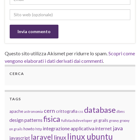
Questo sito utilizza Akismet per ridurre lo spam.
Scopri come
vengono elaborati i dati derivati dai commenti
.
CERCA
TAGS
database
cern
apache
crittografia
astronomia
css
dbms
fisica
design patterns
grails
fullstackdeveloper
git
groovy
groovy
java
integrazione applicativa
internet
howto
on grails
http
linux ubuntu
laravel
linux
javascript