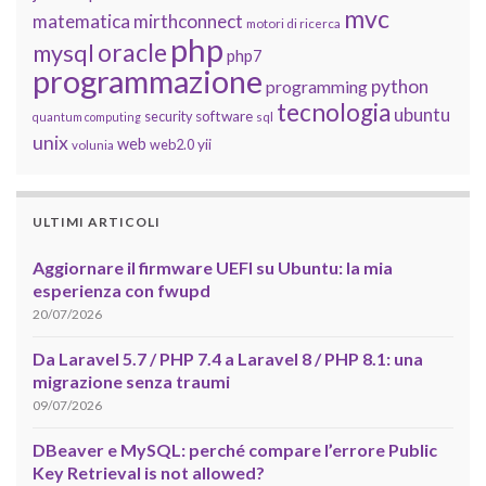
mvc
matematica
mirthconnect
motori di ricerca
php
oracle
mysql
php7
programmazione
python
programming
tecnologia
ubuntu
software
security
quantum computing
sql
unix
web
yii
web2.0
volunia
ULTIMI ARTICOLI
Aggiornare il firmware UEFI su Ubuntu: la mia
esperienza con fwupd
20/07/2026
Da Laravel 5.7 / PHP 7.4 a Laravel 8 / PHP 8.1: una
migrazione senza traumi
09/07/2026
DBeaver e MySQL: perché compare l’errore Public
Key Retrieval is not allowed?