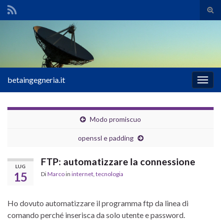
Atti
il
Search for:
mod
di
rice
betaingegneria.it
Attiv
la
navig
Modo promiscuo
openssl e padding
FTP: automatizzare la connessione
LUG
15
Di
Marco
in
internet
,
tecnologia
Ho dovuto automatizzare il programma ftp da linea di
comando perché inserisca da solo utente e password.