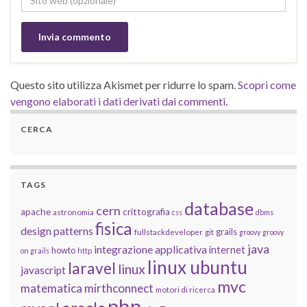
Questo sito utilizza Akismet per ridurre lo spam.
Scopri come
vengono elaborati i dati derivati dai commenti
.
CERCA
TAGS
database
cern
apache
crittografia
astronomia
css
dbms
fisica
design patterns
grails
fullstackdeveloper
git
groovy
groovy
java
integrazione applicativa
internet
howto
on grails
http
linux ubuntu
laravel
linux
javascript
mvc
matematica
mirthconnect
motori di ricerca
php