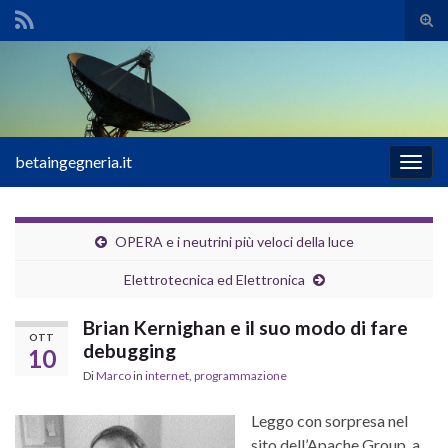
Atti
il
Search for:
mod
di
rice
betaingegneria.it
Attiv
la
navig
OPERA e i neutrini più veloci della luce
Elettrotecnica ed Elettronica
Brian Kernighan e il suo modo di fare
OTT
debugging
10
Di
Marco
in
internet
,
programmazione
Leggo con sorpresa nel
sito dell’Apache Group, a