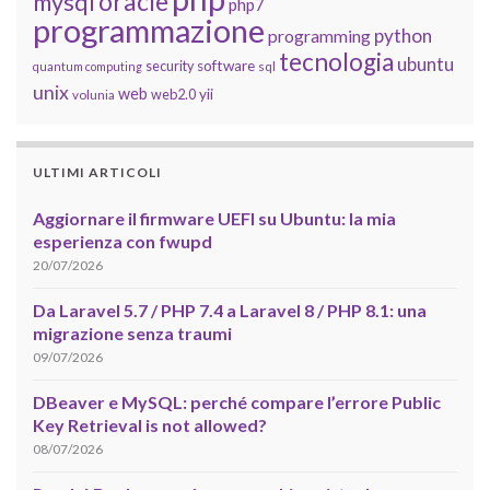
oracle
mysql
php7
programmazione
python
programming
tecnologia
ubuntu
software
security
quantum computing
sql
unix
web
yii
web2.0
volunia
ULTIMI ARTICOLI
Aggiornare il firmware UEFI su Ubuntu: la mia
esperienza con fwupd
20/07/2026
Da Laravel 5.7 / PHP 7.4 a Laravel 8 / PHP 8.1: una
migrazione senza traumi
09/07/2026
DBeaver e MySQL: perché compare l’errore Public
Key Retrieval is not allowed?
08/07/2026