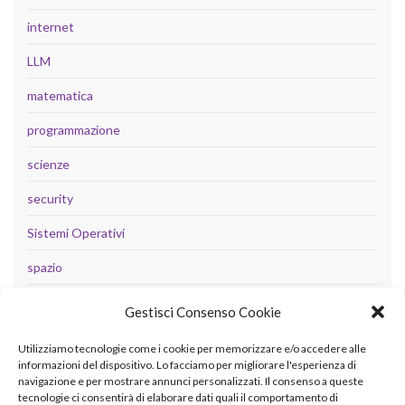
internet
LLM
matematica
programmazione
scienze
security
Sistemi Operativi
spazio
tecnologia
Gestisci Consenso Cookie
Uncategorized
Utilizziamo tecnologie come i cookie per memorizzare e/o accedere alle
informazioni del dispositivo. Lo facciamo per migliorare l'esperienza di
navigazione e per mostrare annunci personalizzati. Il consenso a queste
tecnologie ci consentirà di elaborare dati quali il comportamento di