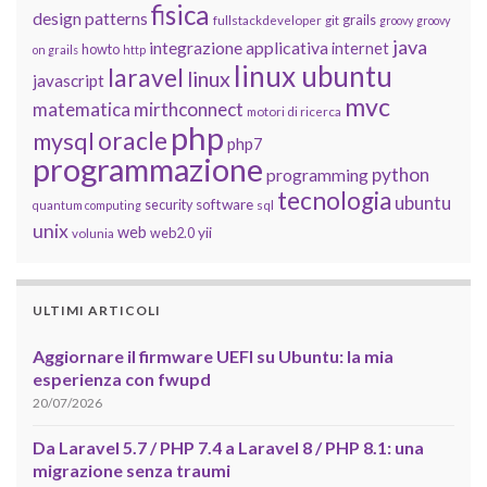
fisica
design patterns
grails
fullstackdeveloper
git
groovy
groovy
java
integrazione applicativa
internet
howto
on grails
http
linux ubuntu
laravel
linux
javascript
mvc
matematica
mirthconnect
motori di ricerca
php
oracle
mysql
php7
programmazione
python
programming
tecnologia
ubuntu
software
security
quantum computing
sql
unix
web
yii
web2.0
volunia
ULTIMI ARTICOLI
Aggiornare il firmware UEFI su Ubuntu: la mia
esperienza con fwupd
20/07/2026
Da Laravel 5.7 / PHP 7.4 a Laravel 8 / PHP 8.1: una
migrazione senza traumi