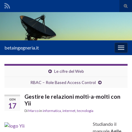
Atti
il
Search for:
mod
di
rice
betaingegneria.it
Attiv
la
navig
Le cifre del Web
RBAC – Role Based Access Control
Gestire le relazioni molti-a-molti con
GEN
Yii
17
Di
Marco
in
informatica
,
internet
,
tecnologia
Studiando il
manuale
Agile