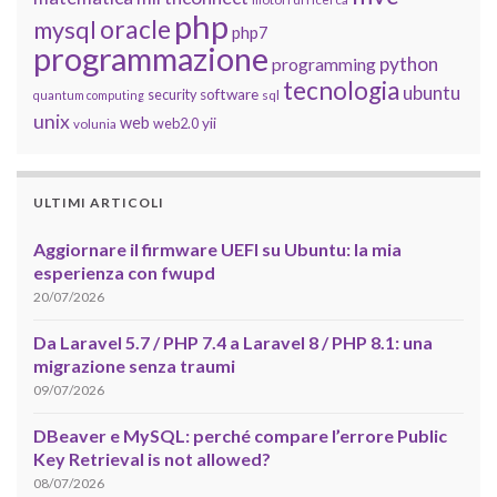
php
oracle
mysql
php7
programmazione
python
programming
tecnologia
ubuntu
software
security
quantum computing
sql
unix
web
yii
web2.0
volunia
ULTIMI ARTICOLI
Aggiornare il firmware UEFI su Ubuntu: la mia
esperienza con fwupd
20/07/2026
Da Laravel 5.7 / PHP 7.4 a Laravel 8 / PHP 8.1: una
migrazione senza traumi
09/07/2026
DBeaver e MySQL: perché compare l’errore Public
Key Retrieval is not allowed?
08/07/2026