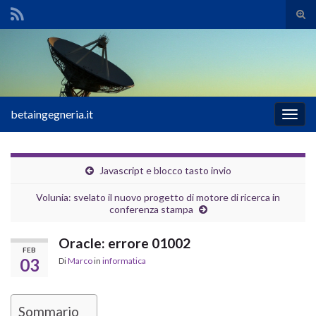
Atti
il
Search for:
mod
di
rice
betaingegneria.it
Attiv
la
navig
Javascript e blocco tasto invio
Volunia: svelato il nuovo progetto di motore di ricerca in
conferenza stampa
Oracle: errore 01002
FEB
03
Di
Marco
in
informatica
Sommario