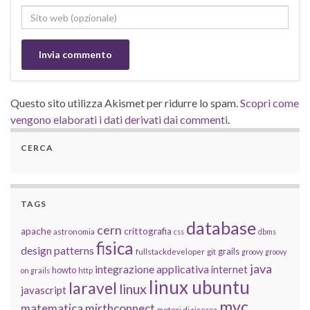
Questo sito utilizza Akismet per ridurre lo spam.
Scopri come
vengono elaborati i dati derivati dai commenti
.
CERCA
TAGS
database
cern
apache
crittografia
astronomia
css
dbms
fisica
design patterns
grails
fullstackdeveloper
git
groovy
groovy
java
integrazione applicativa
internet
howto
on grails
http
linux ubuntu
laravel
linux
javascript
mvc
matematica
mirthconnect
motori di ricerca