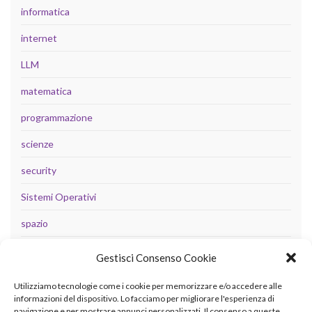
informatica
internet
LLM
matematica
programmazione
scienze
security
Sistemi Operativi
spazio
tecnologia
Gestisci Consenso Cookie
Uncategorized
Utilizziamo tecnologie come i cookie per memorizzare e/o accedere alle
informazioni del dispositivo. Lo facciamo per migliorare l'esperienza di
navigazione e per mostrare annunci personalizzati. Il consenso a queste