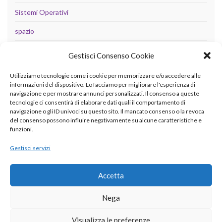
Sistemi Operativi
spazio
tecnologia
Gestisci Consenso Cookie
Uncategorized
Utilizziamo tecnologie come i cookie per memorizzare e/o accedere alle
informazioni del dispositivo. Lo facciamo per migliorare l'esperienza di
navigazione e per mostrare annunci personalizzati. Il consenso a queste
tecnologie ci consentirà di elaborare dati quali il comportamento di
META
navigazione o gli ID univoci su questo sito. Il mancato consenso o la revoca
del consenso possono influire negativamente su alcune caratteristiche e
Accedi
funzioni.
Feed dei contenuti
Gestisci servizi
Feed dei commenti
Accetta
WordPress.org
Nega
Visualizza le preferenze