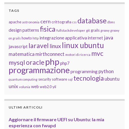
TAGS
database
cern
apache
crittografia
astronomia
css
dbms
fisica
design patterns
grails
fullstackdeveloper
git
groovy
groovy
java
integrazione applicativa
internet
howto
on grails
http
linux ubuntu
laravel
linux
javascript
mvc
matematica
mirthconnect
motori di ricerca
php
oracle
mysql
php7
programmazione
python
programming
tecnologia
ubuntu
software
security
quantum computing
sql
unix
web
yii
web2.0
volunia
ULTIMI ARTICOLI
Aggiornare il firmware UEFI su Ubuntu: la mia
esperienza con fwupd