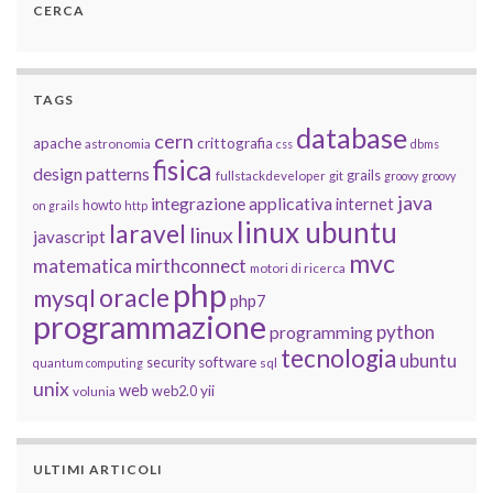
CERCA
TAGS
database
cern
apache
crittografia
astronomia
css
dbms
fisica
design patterns
grails
fullstackdeveloper
git
groovy
groovy
java
integrazione applicativa
internet
howto
on grails
http
linux ubuntu
laravel
linux
javascript
mvc
matematica
mirthconnect
motori di ricerca
php
oracle
mysql
php7
programmazione
python
programming
tecnologia
ubuntu
software
security
quantum computing
sql
unix
web
yii
web2.0
volunia
ULTIMI ARTICOLI