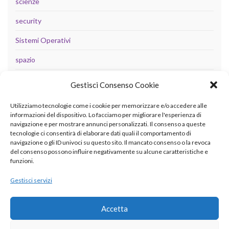
scienze
security
Sistemi Operativi
spazio
tecnologia
Gestisci Consenso Cookie
Uncategorized
Utilizziamo tecnologie come i cookie per memorizzare e/o accedere alle
informazioni del dispositivo. Lo facciamo per migliorare l'esperienza di
navigazione e per mostrare annunci personalizzati. Il consenso a queste
tecnologie ci consentirà di elaborare dati quali il comportamento di
META
navigazione o gli ID univoci su questo sito. Il mancato consenso o la revoca
del consenso possono influire negativamente su alcune caratteristiche e
Accedi
funzioni.
Feed dei contenuti
Gestisci servizi
Feed dei commenti
Accetta
WordPress.org