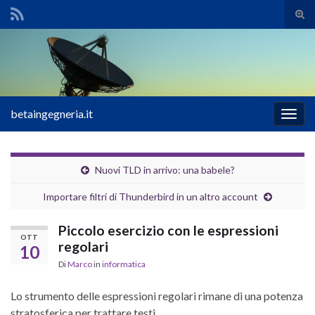
Atti
il
Search for:
mod
di
rice
betaingegneria.it
Attiv
la
navig
Nuovi TLD in arrivo: una babele?
Importare filtri di Thunderbird in un altro account
Piccolo esercizio con le espressioni
OTT
regolari
10
Di
Marco
in
informatica
Lo strumento delle espressioni regolari rimane di una potenza
stratosferica per trattare testi.