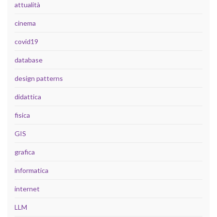
attualità
cinema
covid19
database
design patterns
didattica
fisica
GIS
grafica
informatica
internet
LLM