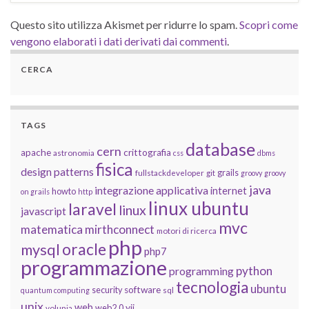
Questo sito utilizza Akismet per ridurre lo spam.
Scopri come
vengono elaborati i dati derivati dai commenti
.
CERCA
TAGS
database
cern
apache
crittografia
astronomia
css
dbms
fisica
design patterns
grails
fullstackdeveloper
git
groovy
groovy
java
integrazione applicativa
internet
howto
on grails
http
linux ubuntu
laravel
linux
javascript
mvc
matematica
mirthconnect
motori di ricerca
php
oracle
mysql
php7
programmazione
python
programming
tecnologia
ubuntu
software
security
quantum computing
sql
unix
web
yii
web2.0
volunia