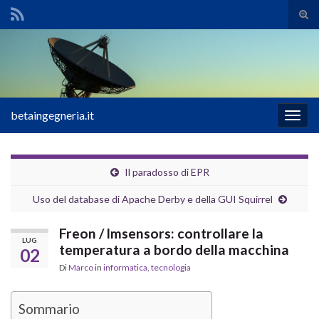
Atti
il
Search for:
mod
di
rice
betaingegneria.it
Attiv
la
navig
Il paradosso di EPR
Uso del database di Apache Derby e della GUI Squirrel
Freon / lmsensors: controllare la
LUG
temperatura a bordo della macchina
02
Di
Marco
in
informatica
,
tecnologia
Sommario