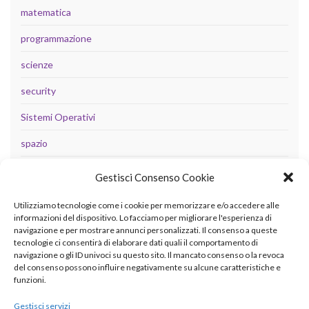
matematica
programmazione
scienze
security
Sistemi Operativi
spazio
tecnologia
Gestisci Consenso Cookie
Uncategorized
Utilizziamo tecnologie come i cookie per memorizzare e/o accedere alle
informazioni del dispositivo. Lo facciamo per migliorare l'esperienza di
navigazione e per mostrare annunci personalizzati. Il consenso a queste
tecnologie ci consentirà di elaborare dati quali il comportamento di
META
navigazione o gli ID univoci su questo sito. Il mancato consenso o la revoca
del consenso possono influire negativamente su alcune caratteristiche e
Accedi
funzioni.
Feed dei contenuti
Gestisci servizi