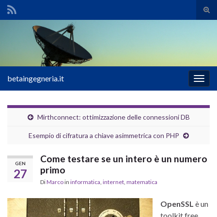
Atti
il
Search for:
mod
di
rice
betaingegneria.it
Attiv
la
navig
Mirthconnect: ottimizzazione delle connessioni DB
Esempio di cifratura a chiave asimmetrica con PHP
Come testare se un intero è un numero
GEN
primo
27
Di
Marco
in
informatica
,
internet
,
matematica
OpenSSL
è un
toolkit free