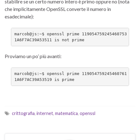
stabilire se un certo numero intero è primo oppure no (nota
che implicitamente OpenSSL converte il numero in
esadecimale):
marcob@js:~$ openssl prime 119054759245460753

1A6F7AC39A53511 is not prime
Proviamo un po’ più avanti:
marcob@js:~$ openssl prime 119054759245460761

1A6F7AC39A53519 is prime
crittografia
,
internet
,
matematica
,
openssl