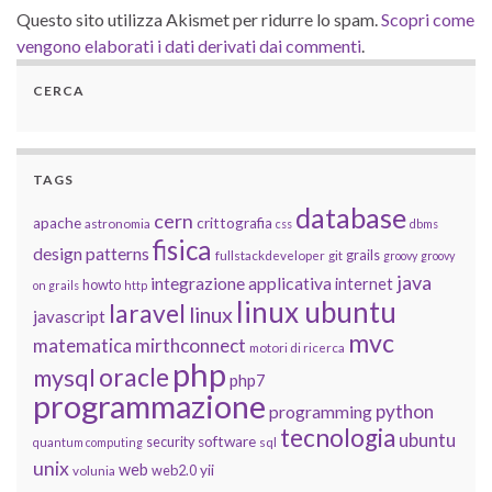
Questo sito utilizza Akismet per ridurre lo spam.
Scopri come
vengono elaborati i dati derivati dai commenti
.
CERCA
TAGS
database
cern
apache
crittografia
astronomia
css
dbms
fisica
design patterns
grails
fullstackdeveloper
git
groovy
groovy
java
integrazione applicativa
internet
howto
on grails
http
linux ubuntu
laravel
linux
javascript
mvc
matematica
mirthconnect
motori di ricerca
php
oracle
mysql
php7
programmazione
python
programming
tecnologia
ubuntu
software
security
quantum computing
sql
unix
web
yii
web2.0
volunia