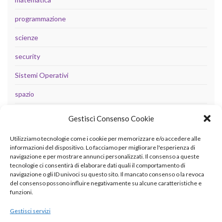
programmazione
scienze
security
Sistemi Operativi
spazio
tecnologia
Gestisci Consenso Cookie
Uncategorized
Utilizziamo tecnologie come i cookie per memorizzare e/o accedere alle
informazioni del dispositivo. Lo facciamo per migliorare l'esperienza di
navigazione e per mostrare annunci personalizzati. Il consenso a queste
tecnologie ci consentirà di elaborare dati quali il comportamento di
META
navigazione o gli ID univoci su questo sito. Il mancato consenso o la revoca
del consenso possono influire negativamente su alcune caratteristiche e
Accedi
funzioni.
Feed dei contenuti
Gestisci servizi