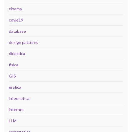
cinema
covid19
database
design patterns
didattica
fisica
GIS
grafica
informatica
internet
LLM
matematica