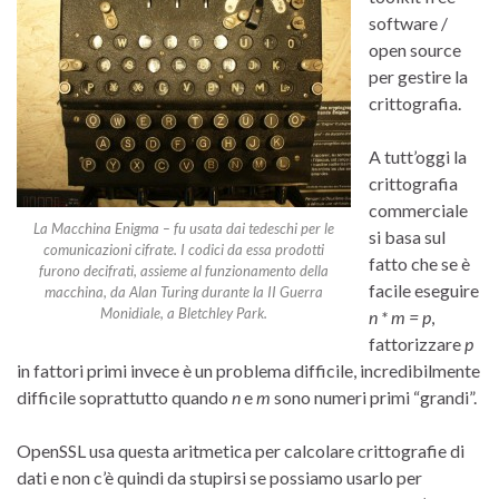
software /
open source
per gestire la
crittografia.
A tutt’oggi la
crittografia
commerciale
La Macchina Enigma – fu usata dai tedeschi per le
si basa sul
comunicazioni cifrate. I codici da essa prodotti
fatto che se è
furono decifrati, assieme al funzionamento della
facile eseguire
macchina, da Alan Turing durante la II Guerra
Monidiale, a Bletchley Park.
n * m = p
,
fattorizzare
p
in fattori primi invece è un problema difficile, incredibilmente
difficile soprattutto quando
n
e
m
sono numeri primi “grandi”.
OpenSSL usa questa aritmetica per calcolare crittografie di
dati e non c’è quindi da stupirsi se possiamo usarlo per