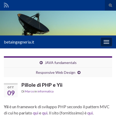
Atti
il
Search for:
mod
di
rice
betaingegneria.it
Attiv
la
navig
JAVA fundamentals
Responsive Web Design
Pillole di PHP e Yii
OTT
09
Di
Marco
in
informatica
Yii
è un framework di sviluppo PHP secondo il pattern MVC
di cui ho parlato
qui
e
qui
. Il sito (fornitissimo) è
qui
.