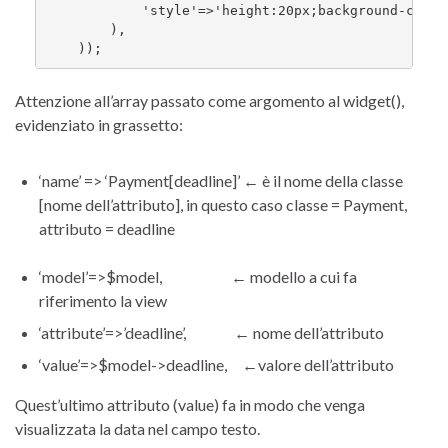
            'style'=>'height:20px;background-color
        ),

    ));
Attenzione all’array passato come argomento al widget(),
evidenziato in grassetto:
‘name’ => ‘Payment[deadline]’ ← è il nome della classe
[nome dell’attributo], in questo caso classe = Payment,
attributo = deadline
‘model’=>$model, ← modello a cui fa
riferimento la view
‘attribute’=>’deadline’, ← nome dell’attributo
‘value’=>$model->deadline, ←valore dell’attributo
Quest’ultimo attributo (value) fa in modo che venga
visualizzata la data nel campo testo.