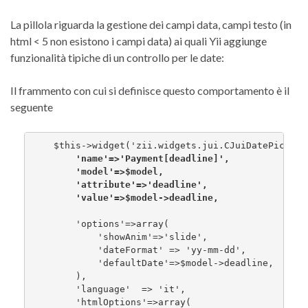
La pillola riguarda la gestione dei campi data, campi testo (in
html < 5 non esistono i campi data) ai quali Yii aggiunge
funzionalità tipiche di un controllo per le date:
Il frammento con cui si definisce questo comportamento è il
seguente
    $this->widget('zii.widgets.jui.CJuiDatePicker'
        'name'=>'Payment[deadline]',
        'model'=>$model,
        'attribute'=>'deadline',
        'value'=>$model->deadline,
        'options'=>array(

            'showAnim'=>'slide',

            'dateFormat' => 'yy-mm-dd',

            'defaultDate'=>$model->deadline,

        ),

        'language'  => 'it',

        'htmlOptions'=>array(
