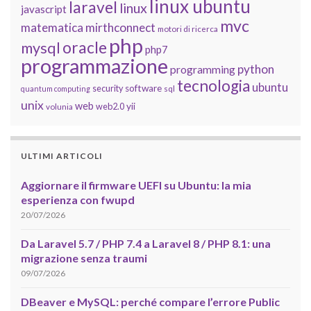
linux ubuntu
laravel
linux
javascript
mvc
matematica
mirthconnect
motori di ricerca
php
oracle
mysql
php7
programmazione
python
programming
tecnologia
ubuntu
software
security
quantum computing
sql
unix
web
yii
web2.0
volunia
ULTIMI ARTICOLI
Aggiornare il firmware UEFI su Ubuntu: la mia
esperienza con fwupd
20/07/2026
Da Laravel 5.7 / PHP 7.4 a Laravel 8 / PHP 8.1: una
migrazione senza traumi
09/07/2026
DBeaver e MySQL: perché compare l’errore Public