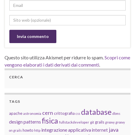
Questo sito utilizza Akismet per ridurre lo spam.
Scopri come
vengono elaborati i dati derivati dai commenti
.
CERCA
TAGS
database
cern
apache
crittografia
astronomia
css
dbms
fisica
design patterns
grails
fullstackdeveloper
git
groovy
groovy
java
integrazione applicativa
internet
howto
on grails
http