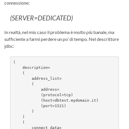
connessione:
(SERVER=DEDICATED)
In realtà, nel mio caso il problema è molto più banale, ma
sufficiente a farmi perdere un po’ di tempo. Nel descrittore
jdbc:
(

    description=

    (

        address_list=

        (

            address=

            (protocol=tcp)

            (host=dbtest.mydomain.it)

            (port=1521)

        )

    )

    (

        connect_data=
