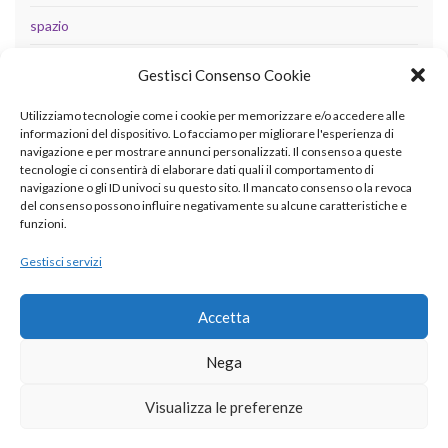
spazio
tecnologia
Gestisci Consenso Cookie
Uncategorized
Utilizziamo tecnologie come i cookie per memorizzare e/o accedere alle
informazioni del dispositivo. Lo facciamo per migliorare l'esperienza di
navigazione e per mostrare annunci personalizzati. Il consenso a queste
tecnologie ci consentirà di elaborare dati quali il comportamento di
META
navigazione o gli ID univoci su questo sito. Il mancato consenso o la revoca
del consenso possono influire negativamente su alcune caratteristiche e
Accedi
funzioni.
Feed dei contenuti
Gestisci servizi
Feed dei commenti
Accetta
WordPress.org
Nega
Visualizza le preferenze
© 2026 betaingegneria.it.