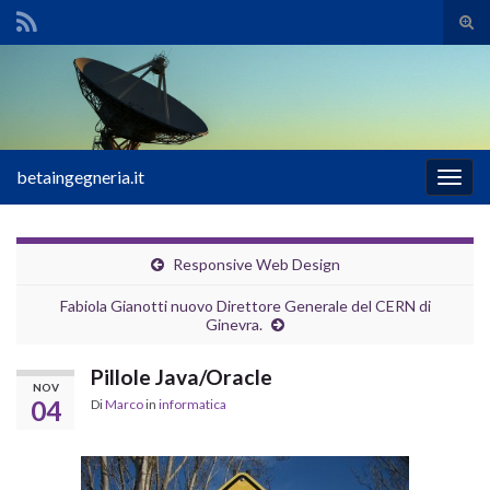
Atti
il
Search for:
mod
di
rice
betaingegneria.it
Attiv
la
navig
Responsive Web Design
Fabiola Gianotti nuovo Direttore Generale del CERN di
Ginevra.
Pillole Java/Oracle
NOV
04
Di
Marco
in
informatica