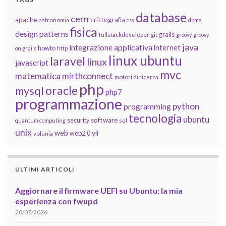
database
cern
apache
crittografia
astronomia
css
dbms
fisica
design patterns
grails
fullstackdeveloper
git
groovy
groovy
java
integrazione applicativa
internet
howto
on grails
http
linux ubuntu
laravel
linux
javascript
mvc
matematica
mirthconnect
motori di ricerca
php
oracle
mysql
php7
programmazione
python
programming
tecnologia
ubuntu
software
security
quantum computing
sql
unix
web
yii
web2.0
volunia
ULTIMI ARTICOLI
Aggiornare il firmware UEFI su Ubuntu: la mia
esperienza con fwupd
20/07/2026