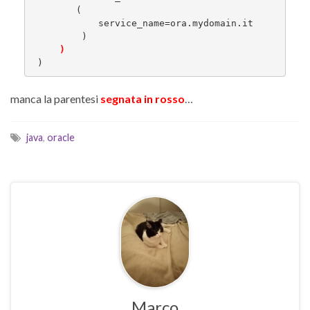
        (

            service_name=ora.mydomain.it

         )

 )
manca la parentesi
segnata in rosso
…
java
,
oracle
Marco