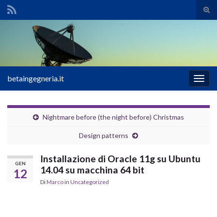
Atti
il
Search for:
mod
di
rice
betaingegneria.it
Attiv
la
navig
Nightmare before (the night before) Christmas
Design patterns
Installazione di Oracle 11g su Ubuntu
GEN
14.04 su macchina 64 bit
12
Di
Marco
in
Uncategorized