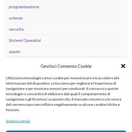
programmazione
scienze
security
Sistemi Operativi
spazio
tecnologia
Gestisci Consenso Cookie
Uncategorized
Utilizziamo tecnologie come i cookie per memorizzare e/o accedere alle
informazioni del dispositivo. Lo facciamo per migliorare l'esperienza di
navigazione e per mostrare annunci personalizzati. Il consenso a queste
tecnologie ci consentirà di elaborare dati quali il comportamento di
META
navigazione o gli ID univoci su questo sito. Il mancato consenso o la revoca
del consenso possono influire negativamente su alcune caratteristiche e
Accedi
funzioni.
Feed dei contenuti
Gestisci servizi
Feed dei commenti