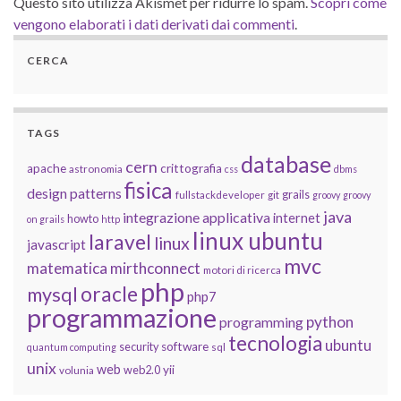
Questo sito utilizza Akismet per ridurre lo spam.
Scopri come
vengono elaborati i dati derivati dai commenti
.
CERCA
TAGS
database
cern
apache
crittografia
astronomia
css
dbms
fisica
design patterns
grails
fullstackdeveloper
git
groovy
groovy
java
integrazione applicativa
internet
howto
on grails
http
linux ubuntu
laravel
linux
javascript
mvc
matematica
mirthconnect
motori di ricerca
php
oracle
mysql
php7
programmazione
python
programming
tecnologia
ubuntu
software
security
quantum computing
sql
unix
web
yii
web2.0
volunia