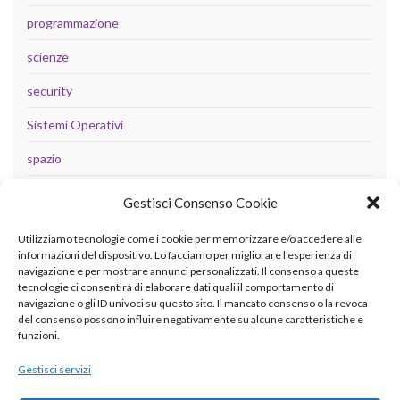
programmazione
scienze
security
Sistemi Operativi
spazio
tecnologia
Gestisci Consenso Cookie
Uncategorized
Utilizziamo tecnologie come i cookie per memorizzare e/o accedere alle
informazioni del dispositivo. Lo facciamo per migliorare l'esperienza di
navigazione e per mostrare annunci personalizzati. Il consenso a queste
tecnologie ci consentirà di elaborare dati quali il comportamento di
META
navigazione o gli ID univoci su questo sito. Il mancato consenso o la revoca
del consenso possono influire negativamente su alcune caratteristiche e
Accedi
funzioni.
Feed dei contenuti
Gestisci servizi