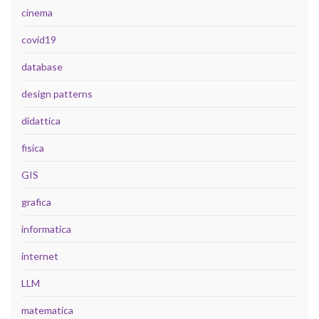
cinema
covid19
database
design patterns
didattica
fisica
GIS
grafica
informatica
internet
LLM
matematica