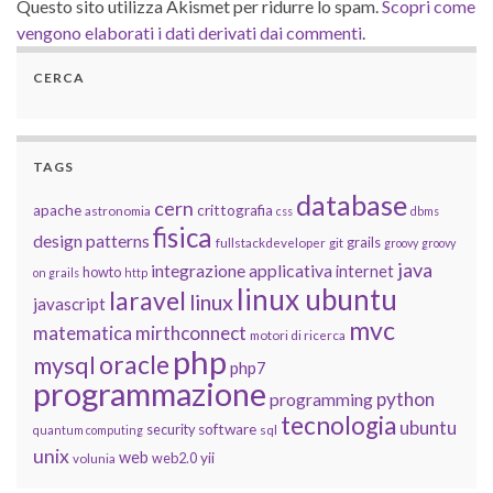
Questo sito utilizza Akismet per ridurre lo spam.
Scopri come
vengono elaborati i dati derivati dai commenti
.
CERCA
TAGS
database
cern
apache
crittografia
astronomia
css
dbms
fisica
design patterns
grails
fullstackdeveloper
git
groovy
groovy
java
integrazione applicativa
internet
howto
on grails
http
linux ubuntu
laravel
linux
javascript
mvc
matematica
mirthconnect
motori di ricerca
php
oracle
mysql
php7
programmazione
python
programming
tecnologia
ubuntu
software
security
quantum computing
sql
unix
web
yii
web2.0
volunia