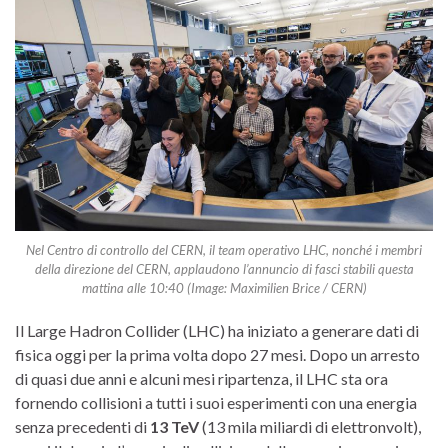
Nel Centro di controllo del CERN, il team operativo LHC, nonché i membri
della direzione del CERN, applaudono l’annuncio di fasci stabili questa
mattina alle 10:40 (Image: Maximilien Brice / CERN)
Il Large Hadron Collider (LHC) ha iniziato a generare dati di
fisica oggi per la prima volta dopo 27 mesi.
Dopo un arresto
di quasi due anni e alcuni mesi ripartenza, il LHC sta ora
fornendo collisioni a tutti i suoi esperimenti con una energia
senza precedenti di
13 TeV
(13 mila miliardi di elettronvolt),