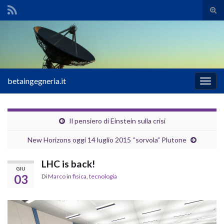
Atti
il
Search for:
mod
di
rice
betaingegneria.it
Attiv
la
navig
Il pensiero di Einstein sulla crisi
New Horizons oggi 14 luglio 2015 “sorvola” Plutone
LHC is back!
GIU
03
Di
Marco
in
fisica
,
tecnologia