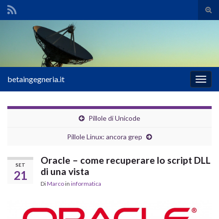
Atti
il
Search for:
mod
di
rice
betaingegneria.it
Attiv
la
navig
Pillole di Unicode
Pillole Linux: ancora grep
Oracle – come recuperare lo script DLL
SET
di una vista
21
Di
Marco
in
informatica