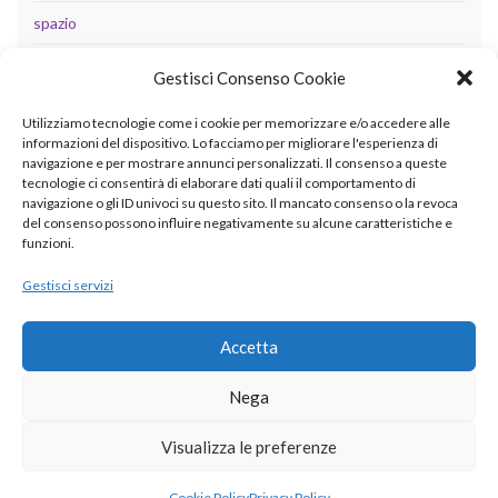
spazio
tecnologia
Gestisci Consenso Cookie
Uncategorized
Utilizziamo tecnologie come i cookie per memorizzare e/o accedere alle
informazioni del dispositivo. Lo facciamo per migliorare l'esperienza di
navigazione e per mostrare annunci personalizzati. Il consenso a queste
tecnologie ci consentirà di elaborare dati quali il comportamento di
META
navigazione o gli ID univoci su questo sito. Il mancato consenso o la revoca
del consenso possono influire negativamente su alcune caratteristiche e
Accedi
funzioni.
Feed dei contenuti
Gestisci servizi
Feed dei commenti
Accetta
WordPress.org
Nega
Visualizza le preferenze
© 2026 betaingegneria.it.
Cookie Policy
Privacy Policy