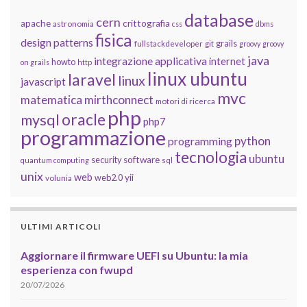
database
cern
apache
crittografia
astronomia
css
dbms
fisica
design patterns
grails
fullstackdeveloper
git
groovy
groovy
java
integrazione applicativa
internet
howto
on grails
http
linux ubuntu
laravel
linux
javascript
mvc
matematica
mirthconnect
motori di ricerca
php
oracle
mysql
php7
programmazione
python
programming
tecnologia
ubuntu
software
security
quantum computing
sql
unix
web
yii
web2.0
volunia
ULTIMI ARTICOLI
Aggiornare il firmware UEFI su Ubuntu: la mia
esperienza con fwupd
20/07/2026