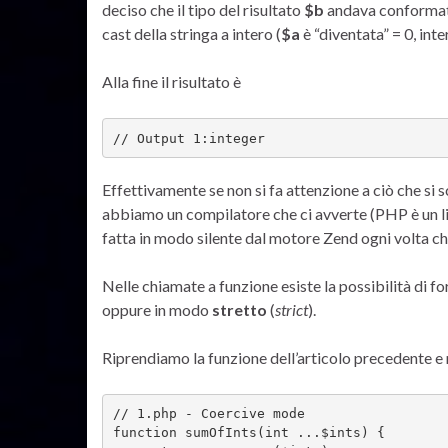
deciso che il tipo del risultato
$b
andava conformato 
cast della stringa a intero (
$a
è “diventata” = 0, int
Alla fine il risultato è
// Output 1:integer
Effettivamente se non si fa attenzione a ciò che si 
abbiamo un compilatore che ci avverte (PHP è un l
fatta in modo silente dal motore Zend ogni volta ch
Nelle chiamate a funzione esiste la possibilità di f
oppure in modo
stretto
(
strict
).
Riprendiamo la funzione dell’articolo precedente e 
// 1.php - Coercive mode

function sumOfInts(int ...$ints) {
