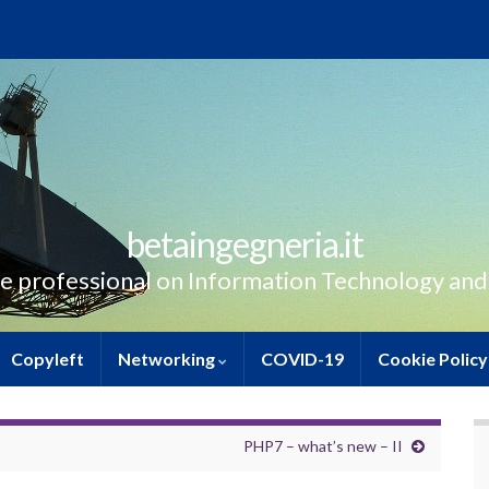
betaingegneria.it
e professional on Information Technology and
Copyleft
Networking
COVID-19
Cookie Policy
PHP7 – what’s new – II