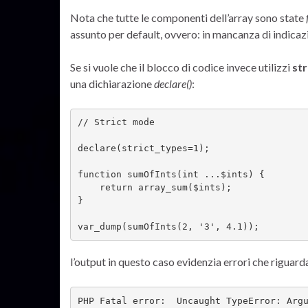
Nota che tutte le componenti dell’array sono state
assunto per default, ovvero: in mancanza di indicazi
Se si vuole che il blocco di codice invece utilizzi
st
una dichiarazione
declare()
:
// Strict mode

declare(strict_types=1);

function sumOfInts(int ...$ints) {

    return array_sum($ints);

}

var_dump(sumOfInts(2, '3', 4.1));
l’output in questo caso evidenzia errori che riguardan
PHP Fatal error:  Uncaught TypeError: Argu