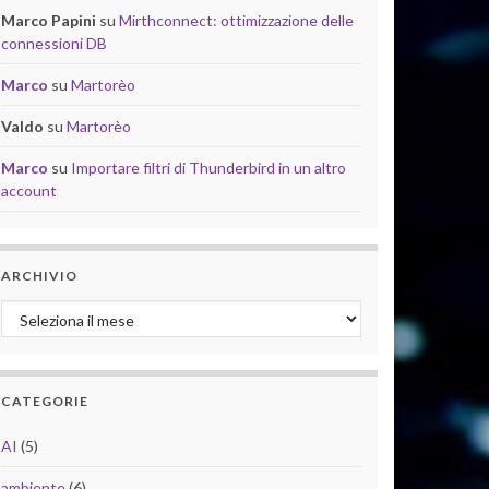
Marco Papini
su
Mirthconnect: ottimizzazione delle
connessioni DB
Marco
su
Martorèo
Valdo
su
Martorèo
Marco
su
Importare filtri di Thunderbird in un altro
account
ARCHIVIO
Archivio
CATEGORIE
AI
(5)
ambiente
(6)