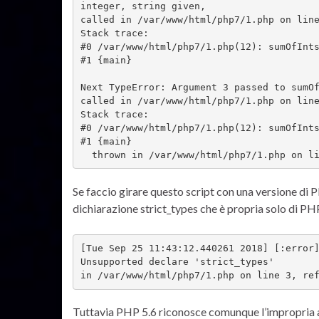
integer, string given, 

called in /var/www/html/php7/1.php on line
Stack trace:

#0 /var/www/html/php7/1.php(12): sumOfInts
#1 {main}

Next TypeError: Argument 3 passed to sumOf
called in /var/www/html/php7/1.php on line
Stack trace:

#0 /var/www/html/php7/1.php(12): sumOfInts
#1 {main}

  thrown in /var/www/html/php7/1.php on l
Se faccio girare questo script con una versione di 
dichiarazione strict_types che è propria solo di PH
[Tue Sep 25 11:43:12.440261 2018] [:error]
Unsupported declare 'strict_types' 

in /var/www/html/php7/1.php on line 3, re
Tuttavia PHP 5.6 riconosce comunque l’impropria ass