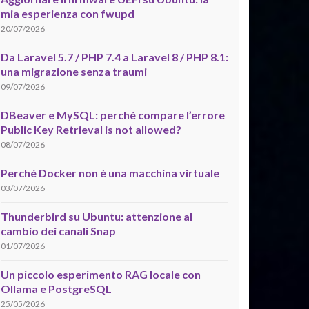
mia esperienza con fwupd
20/07/2026
Da Laravel 5.7 / PHP 7.4 a Laravel 8 / PHP 8.1:
una migrazione senza traumi
09/07/2026
DBeaver e MySQL: perché compare l’errore
Public Key Retrieval is not allowed?
08/07/2026
Perché Docker non è una macchina virtuale
03/07/2026
Thunderbird su Ubuntu: attenzione al
cambio dei canali Snap
01/07/2026
Un piccolo esperimento RAG locale con
Ollama e PostgreSQL
25/05/2026