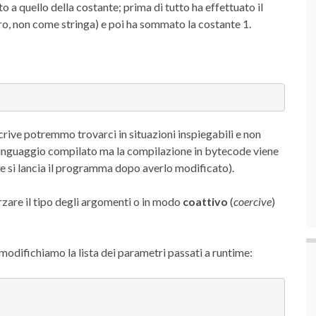
a quello della costante; prima di tutto ha effettuato il
ero, non come stringa) e poi ha sommato la costante 1.
scrive potremmo trovarci in situazioni inspiegabili e non
inguaggio compilato ma la compilazione in bytecode viene
e si lancia il programma dopo averlo modificato).
orzare il tipo degli argomenti o in modo
coattivo
(
coercive
)
modifichiamo la lista dei parametri passati a runtime: