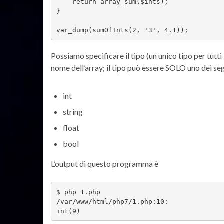
    return array_sum($ints);

}

var_dump(sumOfInts(2, '3', 4.1));
Possiamo specificare il tipo (un unico tipo per tutt
nome dell’array; il tipo può essere SOLO uno dei se
int
string
float
bool
L’output di questo programma è
$ php 1.php 

/var/www/html/php7/1.php:10:

int(9)    