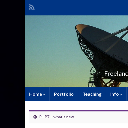
Freelanc
Home
Portfolio
Teaching
Info
PHP7 – what’s new