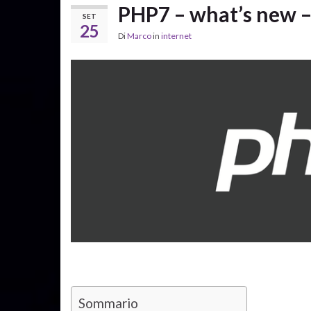
PHP7 – what’s new –
SET
25
Di
Marco
in
internet
Sommario