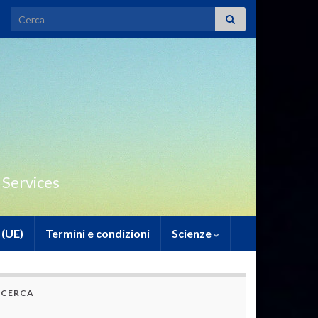
Search for:
 Services
 (UE)
Termini e condizioni
Scienze
CERCA