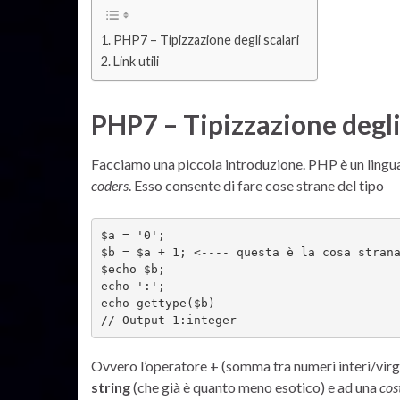
PHP7 – Tipizzazione degli scalari
Link utili
PHP7 – Tipizzazione degli
Facciamo una piccola introduzione. PHP è un linguag
coders
. Esso consente di fare cose strane del tipo
$a = '0';

$b = $a + 1; <---- questa è la cosa strana
$echo $b;

echo ':';

echo gettype($b)

// Output 1:integer
Ovvero l’operatore + (somma tra numeri interi/virg
string
(che già è quanto meno esotico) e ad una
cos