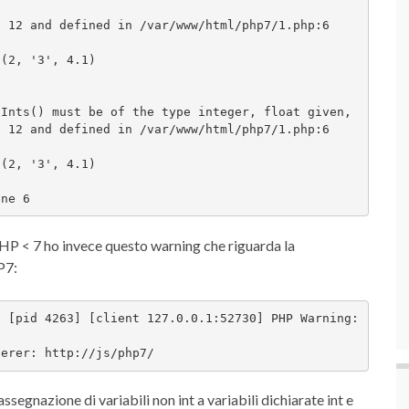
 12 and defined in /var/www/html/php7/1.php:6

(2, '3', 4.1)

Ints() must be of the type integer, float given, 

 12 and defined in /var/www/html/php7/1.php:6

(2, '3', 4.1)

ine 6 
PHP < 7 ho invece questo warning che riguarda la
P7:
 [pid 4263] [client 127.0.0.1:52730] PHP Warning:  
ferer: http://js/php7/
egnazione di variabili non int a variabili dichiarate int e