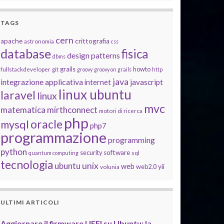
TAGS
cern
apache
crittografia
astronomia
css
database
fisica
design patterns
dbms
grails
howto
fullstackdeveloper
git
groovy
groovy on grails
http
java
integrazione applicativa
javascript
internet
linux ubuntu
laravel
linux
mvc
matematica
mirthconnect
motori di ricerca
php
oracle
mysql
php7
programmazione
programming
python
software
security
quantum computing
sql
tecnologia
unix
ubuntu
web
yii
web2.0
volunia
ULTIMI ARTICOLI
Aggiornare il firmware UEFI su Ubuntu: la