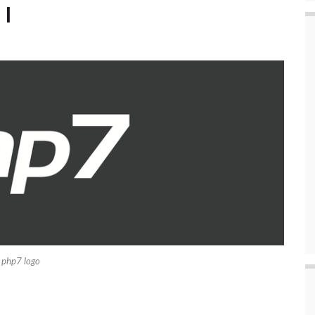
 I
php7 logo