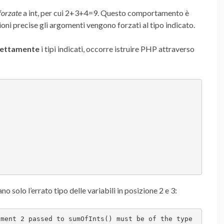
forzate
a int, per cui 2+3+4=9. Questo comportamento è
oni precise gli argomenti vengono forzati al tipo indicato.
rettamente
i tipi indicati, occorre istruire PHP attraverso
o solo l’errato tipo delle variabili in posizione 2 e 3:
ment 2 passed to sumOfInts() must be of the type 