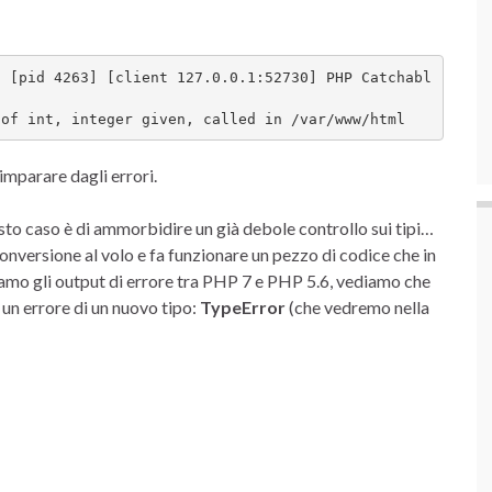
] [pid 4263] [client 127.0.0.1:52730] PHP Catchabl
 of int, integer given, called in /var/www/html
imparare dagli errori.
sto caso è di ammorbidire un già debole controllo sui tipi…
onversione al volo e fa funzionare un pezzo di codice che in
amo gli output di errore tra PHP 7 e PHP 5.6, vediamo che
i un errore di un nuovo tipo:
TypeError
(che vedremo nella