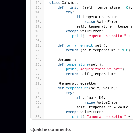
class
 Celsius:
def
__init__
(
self, temperature = 
0
)
:
try
:
if
 temperature 
<
 K0:
raise
 ValueError
             self._temperature = tempera
except
 ValueError:
print
(
"Temperature sotto "
 + 
def
to_fahrenheit
(
self
)
:
return
(
self.temperature * 
1.8
)
 
    @property
def
temperature
(
self
)
:
print
(
"Acquisizione valore"
)
return
 self._temperature
    @temperature.setter
def
temperature
(
self, value
)
:
try
:
if
 value 
<
 K0:
raise
 ValueError
             self._temperature = value
except
 ValueError:
print
(
"Temperature sotto "
 + 
Qualche commento: