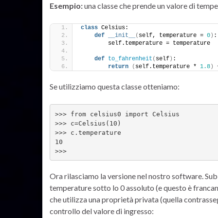
Esempio:
una classe che prende un valore di temper
class
 Celsius:
def
__init__
(
self, temperature = 
0
)
:
        self.temperature = temperature
def
to_fahrenheit
(
self
)
:
return
(
self.temperature * 
1.8
)
 
Se utilizziamo questa classe otteniamo:
>>> from celsius0 import Celsius
>>> c=Celsius(10)
>>> c.temperature
10
>>>
Ora rilasciamo la versione nel nostro software. Sub
temperature sotto lo 0 assoluto (e questo è franca
che utilizza una proprietà privata (quella contrasseg
controllo del valore di ingresso: