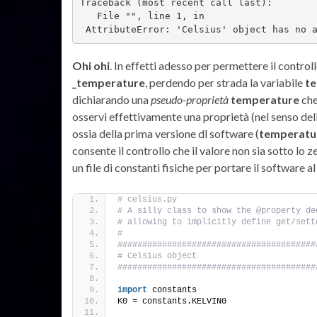
Traceback (most recent call last):
   File "", line 1, in 
 AttributeError: 'Celsius' object has no 
Ohi ohi
. In effetti adesso per permettere il control
_temperature
, perdendo per strada la variabile
t
dichiarando una
pseudo-proprietà
temperature
che
osservi effettivamente una proprietà (nel senso dell
ossia della prima versione dl software (
temperatu
consente il controllo che il valore non sia sotto lo
un file di constanti fisiche per portare il software a
# celsius.py
# A silly class to show the @property de
# allowing to implicitly define get/sett
#
########################################
# Celsius object
########################################
import
 constants
K0 = constants.KELVIN0