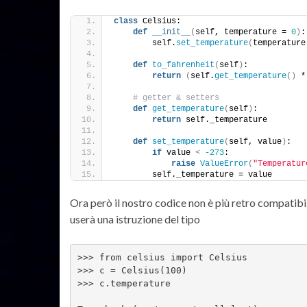
class
 Celsius:
def
__init__
(
self, temperature = 
0
)
:
        self.
set_temperature
(
temperature
def
to_fahrenheit
(
self
)
:
return
(
self.
get_temperature
()
 *
# getter & setters
def
get_temperature
(
self
)
:
return
 self._temperature
def
set_temperature
(
self, value
)
:
if
 value 
<
-273
:
raise
ValueError
(
"Temperatur
        self._temperature = value
Ora però il nostro codice non è più retro compatibi
userà una istruzione del tipo
>>> from celsius import Celsius
>>> c = Celsius(100)
>>> c.temperature