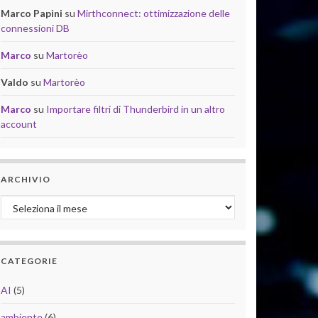
Marco Papini
su
Mirthconnect: ottimizzazione delle
connessioni DB
Marco
su
Martorèo
Valdo
su
Martorèo
Marco
su
Importare filtri di Thunderbird in un altro
account
ARCHIVIO
Archivio
CATEGORIE
AI
(5)
ambiente
(6)