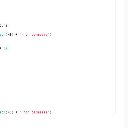
ture
str
(
K0
)
 + 
" non permesse"
)
+ 
32
str
(
K0
)
 + 
" non permesse"
)