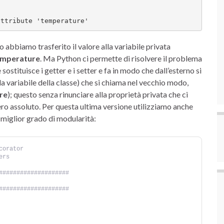
attribute 'temperature'
lo abbiamo trasferito il valore alla variabile privata
emperature
. Ma Python ci permette di risolvere il problema
 sostituisce i getter e i setter e fa in modo che dall’esterno si
a variabile della classe) che si chiama nel vecchio modo,
re
); questo senza rinunciare alla proprietà privata che ci
 zero assoluto. Per questa ultima versione utilizziamo anche
l miglior grado di modularità:
corator
ers
####################
####################