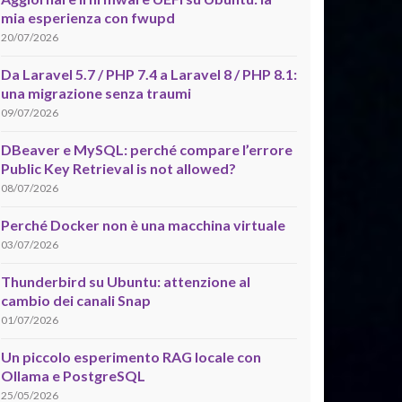
mia esperienza con fwupd
20/07/2026
Da Laravel 5.7 / PHP 7.4 a Laravel 8 / PHP 8.1:
una migrazione senza traumi
09/07/2026
DBeaver e MySQL: perché compare l’errore
Public Key Retrieval is not allowed?
08/07/2026
Perché Docker non è una macchina virtuale
03/07/2026
Thunderbird su Ubuntu: attenzione al
cambio dei canali Snap
01/07/2026
Un piccolo esperimento RAG locale con
Ollama e PostgreSQL
25/05/2026