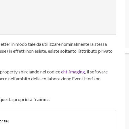
etter in modo tale da utilizzare nominalmente la stessa
se (in effetti non esiste, esiste soltanto l’attributo privato
@property sbirciando nel codice
eht-imaging
, il software
 nero nell’ambito della collaborazione Event Horizon
i questa proprietà
frames
:
prim
]