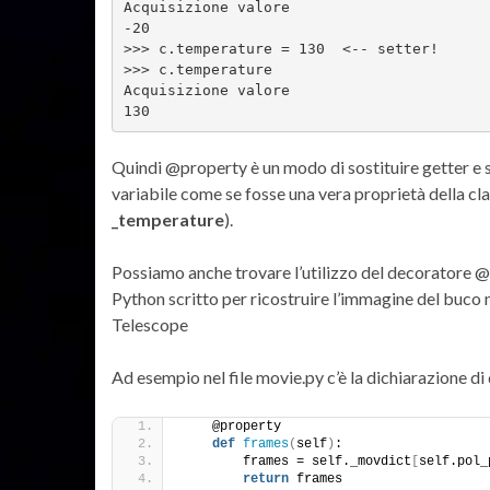
Acquisizione valore
-20
>>> c.temperature = 130  <-- setter!
>>> c.temperature
Acquisizione valore
130         
Quindi @property è un modo di sostituire getter e s
variabile come se fosse una vera proprietà della clas
_temperature
).
Possiamo anche trovare l’utilizzo del decoratore 
Python scritto per ricostruire l’immagine del buco
Telescope
Ad esempio nel file movie.py c’è la dichiarazione d
    @property
def
frames
(
self
)
:
        frames = self._movdict
[
self.pol_
return
 frames