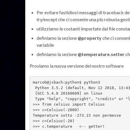
Per evitare fastidiosi messaggi di traceback de
try/except che ci consente una più robusta gest
utilizziamo le costanti importate dal file constan
definiamo la sezione
@property
che ci consent
variabile
definiamo la sezione
@temperature.setter
che
Proviamo la nuova versione del nostro software
marcob@jsbach:python$ python3
 Python 3.5.2 (default, Nov 12 2018, 13:4
 [GCC 5.4.0 20160609] on linux
 Type "help", "copyright", "credits" or "
>>> from celsius import Celsius
>>> c=Celsius(-2000)
Temperature sotto -273.15 non permesse
>>> c=Celsius(-20)
>>> c.temperature   <-- getter!