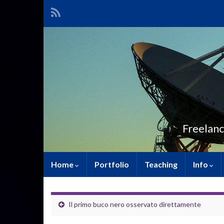
Freelanc
Home
Portfolio
Teaching
Info
Il primo buco nero osservato direttamente