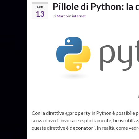
Pillole di Python: la
APR
13
Di
Marco
in
internet
Con la direttiva
@property
in Python è possibile pu
senza doverli invocare esplicitamente, bensì utilizz
queste direttive è
decoratori.
In realtà, come vedr