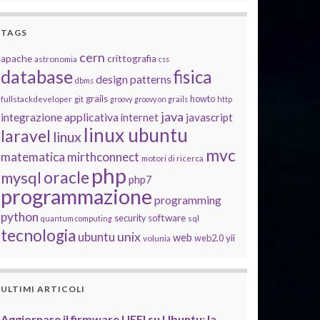
TAGS
cern
apache
crittografia
astronomia
css
database
fisica
design patterns
dbms
grails
howto
fullstackdeveloper
git
groovy
groovy on grails
http
java
integrazione applicativa
javascript
internet
linux ubuntu
laravel
linux
mvc
matematica
mirthconnect
motori di ricerca
php
oracle
mysql
php7
programmazione
programming
python
software
security
quantum computing
sql
tecnologia
unix
ubuntu
web
yii
web2.0
volunia
ULTIMI ARTICOLI
Aggiornare il firmware UEFI su Ubuntu: la