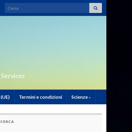
Search for:
 Services
 (UE)
Termini e condizioni
Scienze
CERCA