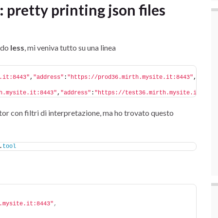
 pretty printing json files
ando
less
, mi veniva tutto su una linea
.it:8443"
,
"address"
:
"https://prod36.mirth.mysite.it:8443"
,
"javaH
h.mysite.it:8443"
,
"address"
:
"https://test36.mirth.mysite.it:8443
or con filtri di interpretazione, ma ho trovato questo
.
tool
.mysite.it:8443"
,