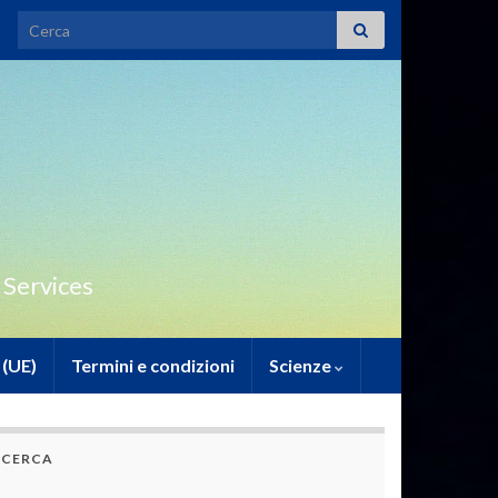
Search for:
 Services
 (UE)
Termini e condizioni
Scienze
CERCA