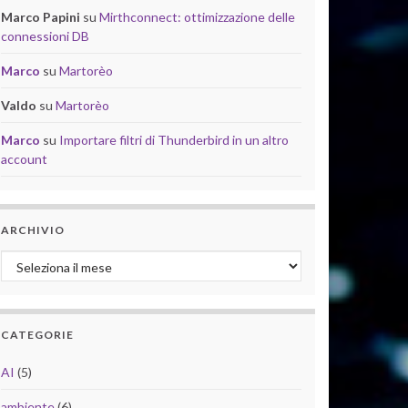
Marco Papini
su
Mirthconnect: ottimizzazione delle
connessioni DB
Marco
su
Martorèo
Valdo
su
Martorèo
Marco
su
Importare filtri di Thunderbird in un altro
account
ARCHIVIO
Archivio
CATEGORIE
AI
(5)
ambiente
(6)