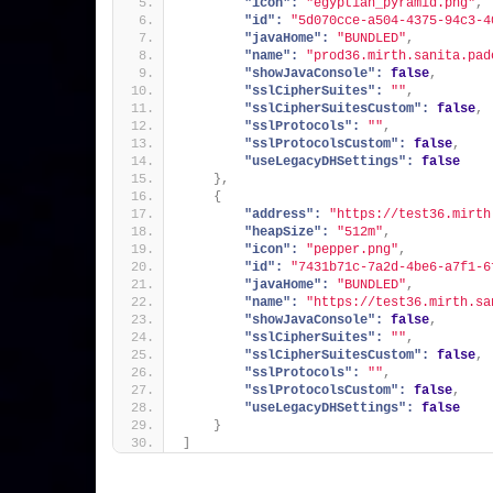
"icon":
"egyptian_pyramid.png"
,
"id":
"5d070cce-a504-4375-94c3-4
"javaHome":
"BUNDLED"
,
"name":
"prod36.mirth.sanita.pad
"showJavaConsole":
false
,
"sslCipherSuites":
""
,
"sslCipherSuitesCustom":
false
,
"sslProtocols":
""
,
"sslProtocolsCustom":
false
,
"useLegacyDHSettings":
false
}
,
{
"address":
"https://test36.mirth
"heapSize":
"512m"
,
"icon":
"pepper.png"
,
"id":
"7431b71c-7a2d-4be6-a7f1-6
"javaHome":
"BUNDLED"
,
"name":
"https://test36.mirth.sa
"showJavaConsole":
false
,
"sslCipherSuites":
""
,
"sslCipherSuitesCustom":
false
,
"sslProtocols":
""
,
"sslProtocolsCustom":
false
,
"useLegacyDHSettings":
false
}
]