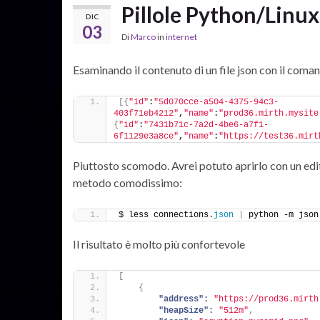
Pillole Python/Linux:
DIC
03
Di
Marco
in
internet
Esaminando il contenuto di un file json con il com
[{
"id"
:
"5d070cce-a504-4375-94c3-
403f71eb4212"
,
"name"
:
"prod36.mirth.mysite
{
"id"
:
"7431b71c-7a2d-4be6-a7f1-
6f1129e3a8ce"
,
"name"
:
"https://test36.mirt
Piuttosto scomodo. Avrei potuto aprirlo con un edit
metodo comodissimo:
$ less connections.
json
|
 python -m json
Il risultato è molto più confortevole
[
{
"address":
"https://prod36.mirth
"heapSize":
"512m"
,