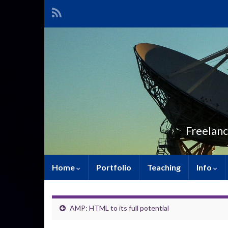
Freelanc
Home
Portfolio
Teaching
Info
AMP: HTML to its full potential