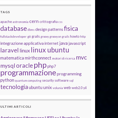
TAGS
cern
apache
crittografia
astronomia
css
database
fisica
design patterns
dbms
grails
howto
fullstackdeveloper
git
groovy
groovy on grails
http
ome"
:
"BUNDLED"
,
"heapSize"
:
"512m"
,
java
"icon"
:
"egyptian_pyramid.png"
,
"
integrazione applicativa
javascript
internet
linux ubuntu
laravel
linux
"
,
"javaHome"
:
"BUNDLED"
,
"heapSize"
:
"512m"
,
"icon"
:
"pepper.png"
,
"sh
mvc
matematica
mirthconnect
motori di ricerca
php
oracle
mysql
php7
programmazione
programming
python
software
security
quantum computing
sql
tecnologia
unix
ubuntu
web
yii
web2.0
volunia
ULTIMI ARTICOLI
Aggiornare il firmware UEFI su Ubuntu: la