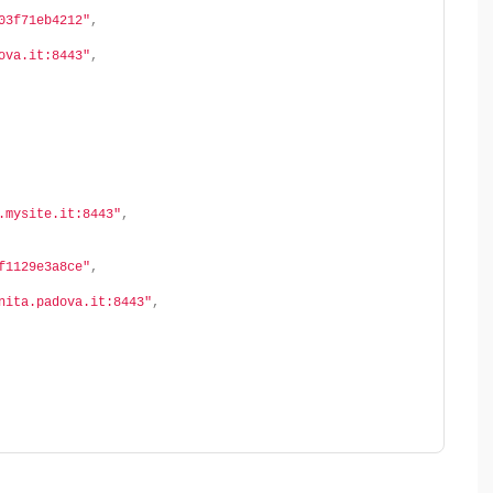
03f71eb4212"
,
ova.it:8443"
,
.mysite.it:8443"
,
f1129e3a8ce"
,
nita.padova.it:8443"
,