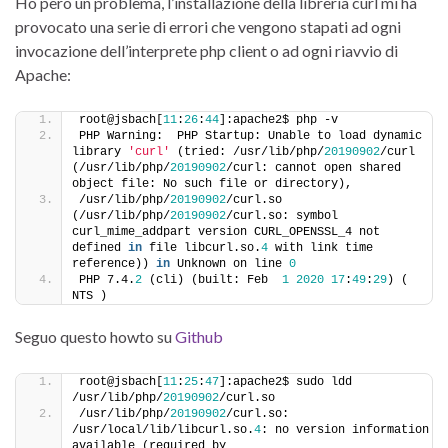
Ho però un problema, l’installazione della libreria curl mi ha
provocato una serie di errori che vengono stapati ad ogni
invocazione dell’interprete php client o ad ogni riavvio di
Apache:
root@jsbach[
11
:
26
:
44
]:apache2$ php -v
PHP Warning:  PHP Startup: Unable to load dynamic 
library 
'curl'
 (tried: /usr/lib/php/
20190902
/curl 
(/usr/lib/php/
20190902
/curl: cannot open shared 
object file: No such file or directory), 
/usr/lib/php/
20190902
/curl.so 
(/usr/lib/php/
20190902
/curl.so: symbol 
curl_mime_addpart version CURL_OPENSSL_4 not 
defined 
in
 file libcurl.so.
4
 with link time 
reference)) 
in
 Unknown on line 
0
PHP 7.4.
2
 (cli) (built: Feb  
1
2020
17
:
49
:
29
) ( 
NTS )
Seguo questo howto su
Github
root@jsbach[
11
:
25
:
47
]:apache2$ sudo ldd 
/usr/lib/php/
20190902
/curl.so
/usr/lib/php/
20190902
/curl.so: 
/usr/local/lib/libcurl.so.
4
: no version information 
available (required by 