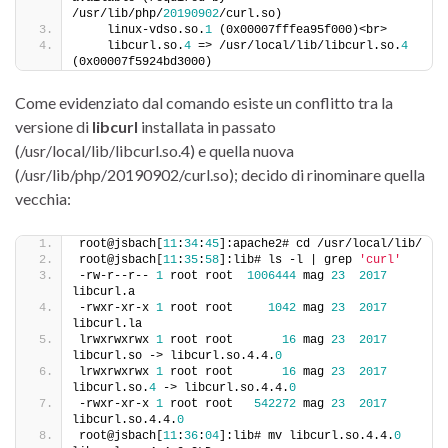
/usr/lib/php/
20190902
/curl.so)
    linux-vdso.so.
1
 (0x00007fffea95f000)<br>
    libcurl.so.
4
 => /usr/local/lib/libcurl.so.
4
(0x00007f5924bd3000)
Come evidenziato dal comando esiste un conflitto tra la
versione di
libcurl
installata in passato
(/usr/local/lib/libcurl.so.4) e quella nuova
(/usr/lib/php/20190902/curl.so); decido di rinominare quella
vecchia:
root@jsbach[
11
:
34
:
45
]:apache2# cd /usr/local/lib/
root@jsbach[
11
:
35
:
58
]:lib# ls -l | grep 
'curl'
-rw-r--r-- 
1
 root root  
1006444
 mag 
23
2017
libcurl.a
-rwxr-xr-x 
1
 root root     
1042
 mag 
23
2017
libcurl.la
lrwxrwxrwx 
1
 root root       
16
 mag 
23
2017
libcurl.so -> libcurl.so.4.4.
0
lrwxrwxrwx 
1
 root root       
16
 mag 
23
2017
libcurl.so.
4
 -> libcurl.so.4.4.
0
-rwxr-xr-x 
1
 root root   
542272
 mag 
23
2017
libcurl.so.4.4.
0
root@jsbach[
11
:
36
:
04
]:lib# mv libcurl.so.4.4.
0