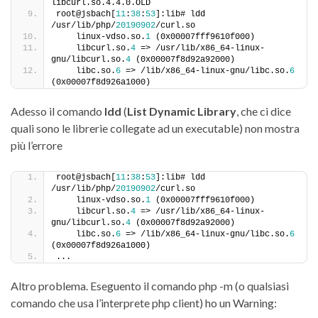
libcurl.so.4.4.0.OLD
root@jsbach[
11
:
38
:
53
]:lib# ldd 
/usr/lib/php/
20190902
/curl.so
    linux-vdso.so.
1
 (0x00007fff9610f000)
    libcurl.so.
4
 => /usr/lib/x86_64-linux-
gnu/libcurl.so.
4
 (0x00007f8d92a92000)
    libc.so.
6
 => /lib/x86_64-linux-gnu/libc.so.
6
(0x00007f8d926a1000)
Adesso il comando
ldd
(
List Dynamic Library
, che ci dice
quali sono le librerie collegate ad un executable) non mostra
più l’errore
root@jsbach[
11
:
38
:
53
]:lib# ldd 
/usr/lib/php/
20190902
/curl.so
    linux-vdso.so.
1
 (0x00007fff9610f000)
    libcurl.so.
4
 => /usr/lib/x86_64-linux-
gnu/libcurl.so.
4
 (0x00007f8d92a92000)
    libc.so.
6
 => /lib/x86_64-linux-gnu/libc.so.
6
(0x00007f8d926a1000)
...
Altro problema. Eseguento il comando php -m (o qualsiasi
comando che usa l’interprete php client) ho un Warning: