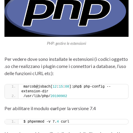
PHP: gestire le estensioni
Per vedere dove sono installate le estensioni (i codici oggetto
.so che realizzano i plugin come i connettori a database, l’uso
delle funzioni cURL etc):
marcob@jsbach[
12
:
15
:
08
]:php$ php-config --
extension-dir
/usr/lib/php/
20190902
Per abilitare il modulo
curl
per la versione 7.4
$ phpenmod -v 7.
4
 curl