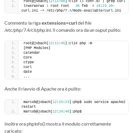
root@jsbach[
12
:
11
:
00
]:cli# ll conf.d/ | grep curl
lrwxrwxrwx 
1
 root root   
36
 feb  
4
16
:
23
20
-
curl.ini -> /etc/php/7.
4
/mods-available/curl.ini
Commento la riga
extensions=curl
del file
/etc/php/7.4/cli/php.ini. Il comando ora da un ouput pulito:
root@jsbach[
12
:
11
:
45
]:cli# php -m
[PHP Modules]
calendar
Core
ctype
curl
date
...
Anche il riavvio di Apache ora è pulito:
marcob@jsbach[
12
:
15
:
23
]:php$ sudo service apache2 
restart
marcob@jsbach[
12
:
24
:
48
]:php$ 
Inoltre ora phpinfo() mostra il modulo correttamente
caricato: