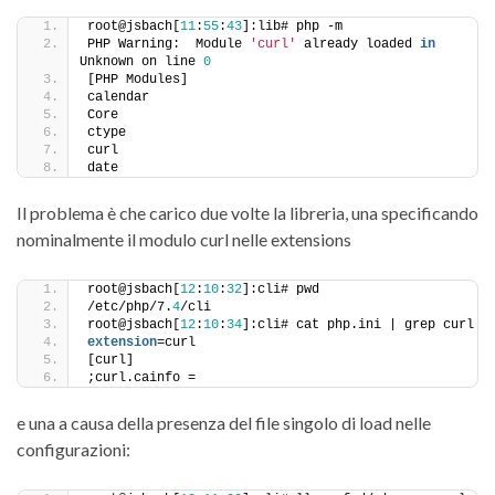
root@jsbach[
11
:
55
:
43
]:lib# php -m
PHP Warning:  Module 
'curl'
 already loaded 
in
Unknown on line 
0
[PHP Modules]
calendar
Core
ctype
curl
date
Il problema è che carico due volte la libreria, una specificando
nominalmente il modulo curl nelle extensions
root@jsbach[
12
:
10
:
32
]:cli# pwd
/etc/php/7.
4
/cli
root@jsbach[
12
:
10
:
34
]:cli# cat php.ini | grep curl
extension
=curl
[curl]
;curl.cainfo =
e una a causa della presenza del file singolo di load nelle
configurazioni: