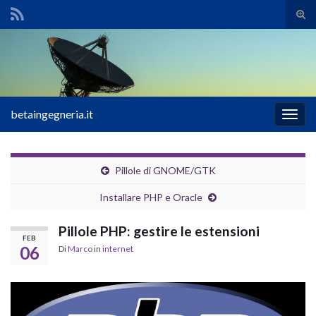
Atti
il
Search for:
mod
di
rice
betaingegneria.it
Attiv
la
navig
Pillole di GNOME/GTK
Installare PHP e Oracle
Pillole PHP: gestire le estensioni
FEB
06
Di
Marco
in
internet