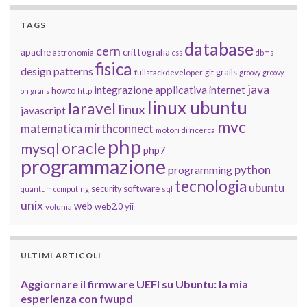
TAGS
database
cern
apache
crittografia
astronomia
css
dbms
fisica
design patterns
grails
fullstackdeveloper
git
groovy
groovy
java
integrazione applicativa
internet
howto
on grails
http
linux ubuntu
laravel
linux
javascript
mvc
matematica
mirthconnect
motori di ricerca
php
oracle
mysql
php7
programmazione
python
programming
tecnologia
ubuntu
software
security
quantum computing
sql
unix
web
yii
web2.0
volunia
ULTIMI ARTICOLI
Aggiornare il firmware UEFI su Ubuntu: la mia
esperienza con fwupd