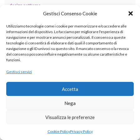
design patterns
Gestisci Consenso Cookie
didattica
Utilizziamo tecnologie come i cookie per memorizzare e/o accedere alle
fisica
informazioni del dispositivo. Lo facciamo per migliorare l'esperienza di
navigazione e per mostrare annunci personalizzati. Il consenso a queste
GIS
tecnologie ci consentirà di elaborare dati quali il comportamento di
navigazione o gli ID univoci su questo sito. Il mancato consenso o la revoca
grafica
del consenso possono influire negativamente su alcune caratteristiche e
funzioni.
informatica
Gestisci servizi
internet
LLM
Accetta
matematica
Nega
programmazione
Visualizza le preferenze
scienze
Cookie Policy
Privacy Policy
security