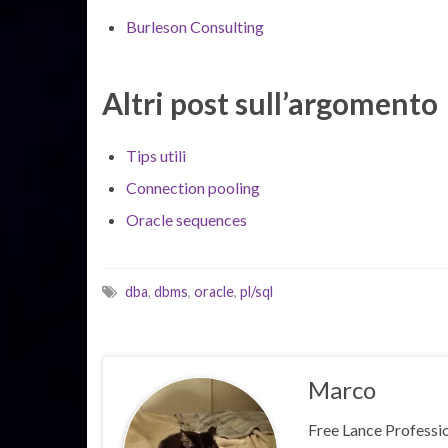
Burleson Consulting
Altri post sull’argomento
Tips utili
Connection pooling
Oracle sequences
dba
,
dbms
,
oracle
,
pl/sql
Marco
Free Lance Professio