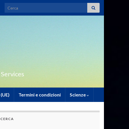
Search for:
 Services
 (UE)
Termini e condizioni
Scienze
CERCA