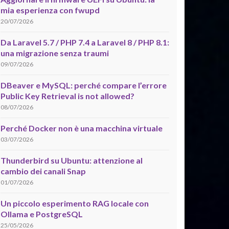
mia esperienza con fwupd
20/07/2026
Da Laravel 5.7 / PHP 7.4 a Laravel 8 / PHP 8.1:
una migrazione senza traumi
09/07/2026
DBeaver e MySQL: perché compare l’errore
Public Key Retrieval is not allowed?
08/07/2026
Perché Docker non è una macchina virtuale
03/07/2026
Thunderbird su Ubuntu: attenzione al
cambio dei canali Snap
01/07/2026
Un piccolo esperimento RAG locale con
Ollama e PostgreSQL
25/05/2026