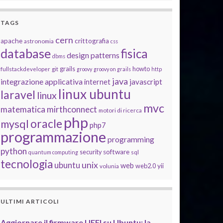
TAGS
cern
apache
crittografia
astronomia
css
database
fisica
design patterns
dbms
grails
howto
fullstackdeveloper
git
groovy
groovy on grails
http
java
integrazione applicativa
javascript
internet
linux ubuntu
laravel
linux
mvc
matematica
mirthconnect
motori di ricerca
php
oracle
mysql
php7
programmazione
programming
python
software
security
quantum computing
sql
tecnologia
unix
ubuntu
web
yii
web2.0
volunia
ULTIMI ARTICOLI
Aggiornare il firmware UEFI su Ubuntu: la