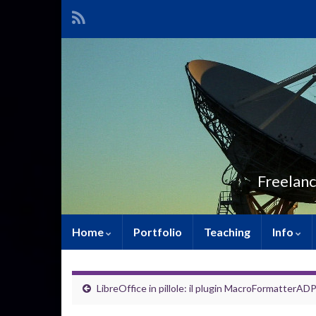
Freelanc
Home
Portfolio
Teaching
Info
LibreOffice in pillole: il plugin MacroFormatterAD