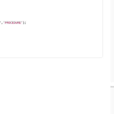
'
,
'PROCEDURE'
);