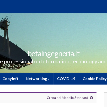
betaingegneria.it
e professional on Information Technology and
Copyleft
Networking
COVID-19
Cookie Policy
P
Crepa nel Modello Standard