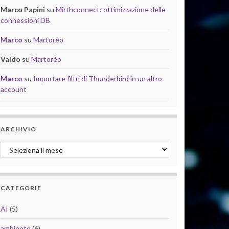
Marco Papini
su
Mirthconnect: ottimizzazione delle
connessioni DB
Marco
su
Martorèo
Valdo
su
Martorèo
Marco
su
Importare filtri di Thunderbird in un altro
account
ARCHIVIO
Archivio
CATEGORIE
AI
(5)
ambiente
(6)