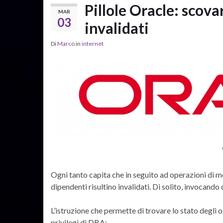
Pillole Oracle: scova
MAR
03
invalidati
Di
Marco
in
internet
Ogni tanto capita che in seguito ad operazioni di m
dipendenti risultino invalidati. Di solito, invocando 
L’istruzione che permette di trovare lo stato degli 
privilegi di DBA: