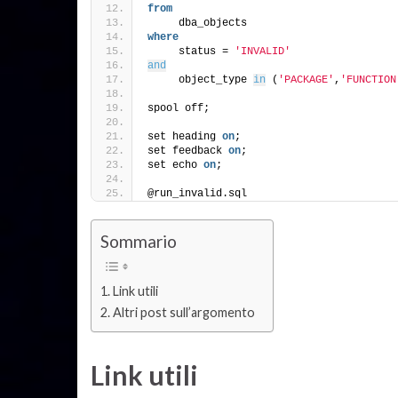
from
     dba_objects
where
     status = 
'INVALID'
and
     object_type 
in
 (
'PACKAGE'
,
'FUNCTION
spool off;
set heading 
on
;
set feedback 
on
;
set echo 
on
;
@run_invalid.sql
Sommario
Link utili
Altri post sull’argomento
Link utili