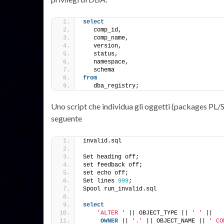
select
   comp_id,
   comp_name,
   version,
   status,
   namespace,
   schema
from
   dba_registry;
Uno script che individua gli oggetti (packages PL/S
seguente
invalid.sql
Set heading off;
set feedback off;
set echo off;
Set lines 
999
;
Spool run_invalid.sql
select
'ALTER '
 || OBJECT_TYPE || 
' '
 ||
OWNER
 || 
'.'
 || OBJECT_NAME || 
' CO