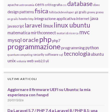
database
cern
apache
crittografia
astronomia
css
dbms
fisica
design patterns
grails
fullstackdeveloper
git
groovy
groovy
java
integrazione applicativa
internet
howto
on grails
http
linux ubuntu
laravel
linux
javascript
mvc
matematica
mirthconnect
motori di ricerca
php
oracle
mysql
php7
programmazione
python
programming
tecnologia
ubuntu
software
security
quantum computing
sql
unix
web
yii
web2.0
volunia
ULTIMI ARTICOLI
Aggiornare il firmware UEFI su Ubuntu: la mia
esperienza con fwupd
20/07/2026
Da Laravel 5.7 / PHP 7.4 a Laravel 8 / PHP 8.1: una