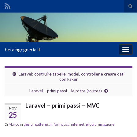
Atti
il
Search for:
mod
di
rice
betaingegneria.it
Attiv
la
navig
Laravel: costruire tabelle, model, controller e creare dati
con Faker
Laravel – primi passi – le rotte (routes)
Laravel – primi passi – MVC
NOV
25
Di
Marco
in
design patterns
,
informatica
,
internet
,
programmazione