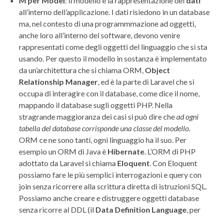
M per Model
: il modello è la rappresentazione dei
dati
all’interno dell’applicazione. I dati risiedono in un database
ma, nel contesto di una programmmazione ad oggetti,
anche loro all’interno del software, devono venire
rappresentati come degli oggetti del linguaggio che si sta
usando. Per questo il modello in sostanza è implementato
da un’architettura che si chiama ORM,
Object
Relationship Manager
, ed è la parte di Laravel che si
occupa di interagire con il database, come dice il nome,
mappando il database sugli oggetti PHP. Nella
stragrande maggioranza dei casi si può dire che
ad ogni
tabella del database corrisponde una classe del modello
.
ORM ce ne sono tanti, ogni linguaggio ha il suo. Per
esempio un ORM di Java è
Hibernate
. L’ORM di PHP
adottato da Laravel si chiama
Eloquent
. Con Eloquent
possiamo fare le più semplici interrogazioni e query con
join senza ricorrere alla scrittura diretta di istruzioni SQL.
Possiamo anche creare e distruggere oggetti database
senza ricorre al DDL (il
Data Definition Language
, per