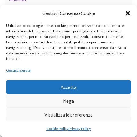
fisica
Gestisci Consenso Cookie
GIS
Utilizziamo tecnologie come i cookie per memorizzare e/o accedere alle
informazioni del dispositivo. Lo facciamo per migliorare l'esperienza di
grafica
navigazione e per mostrare annunci personalizzati. Il consenso a queste
tecnologie ci consentirà di elaborare dati quali il comportamento di
informatica
navigazione o gli ID univoci su questo sito. Il mancato consenso o la revoca
del consenso possono influire negativamente su alcune caratteristiche e
internet
funzioni.
LLM
Gestisci servizi
matematica
Accetta
programmazione
Nega
scienze
Visualizza le preferenze
security
Sistemi Operativi
Cookie Policy
Privacy Policy