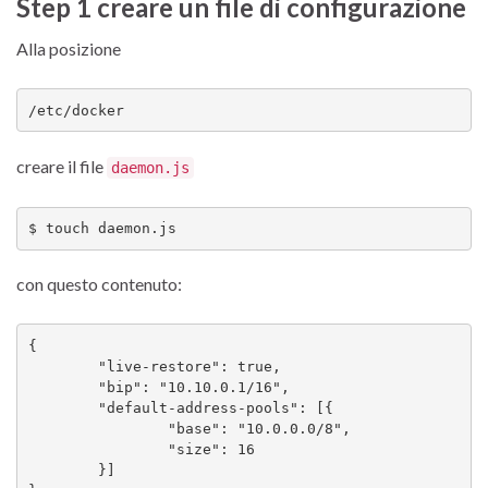
Step 1 creare un file di configurazione
Alla posizione
/etc/docker
creare il file
daemon.js
$ touch daemon.js 
con questo contenuto:
{

	"live-restore": true,

	"bip": "10.10.0.1/16",

	"default-address-pools": [{

		"base": "10.0.0.0/8",

		"size": 16

	}]
