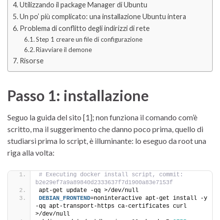
Utilizzando il package Manager di Ubuntu
Un po’ più complicato: una installazione Ubuntu intera
Problema di conflitto degli indirizzi di rete
Step 1 creare un file di configurazione
Riavviare il demone
Risorse
Passo 1: installazione
Seguo la guida del sito [1]; non funziona il comando com’è
scritto, ma il suggerimento che danno poco prima, quello di
studiarsi prima lo script, è illuminante: lo eseguo da root una
riga alla volta:
# Executing docker install script, commit: 
b2e29ef7a9a89840d2333637f7d1900a83e7153f
apt-get update -qq >/dev/null
DEBIAN_FRONTEND
=noninteractive apt-get install -y 
-qq apt-transport-https ca-certificates curl 
>/dev/null