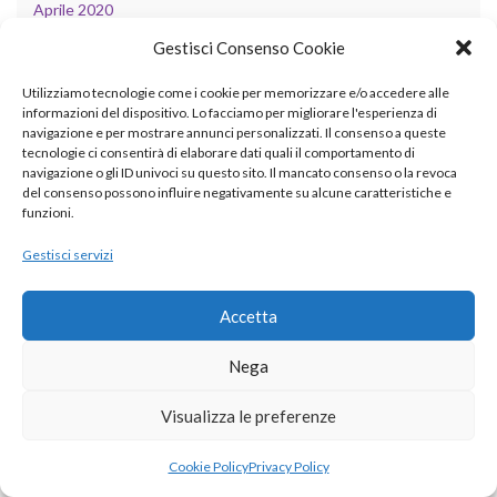
Aprile 2020
Gestisci Consenso Cookie
Marzo 2020
Utilizziamo tecnologie come i cookie per memorizzare e/o accedere alle
Febbraio 2020
informazioni del dispositivo. Lo facciamo per migliorare l'esperienza di
navigazione e per mostrare annunci personalizzati. Il consenso a queste
Gennaio 2020
tecnologie ci consentirà di elaborare dati quali il comportamento di
navigazione o gli ID univoci su questo sito. Il mancato consenso o la revoca
Dicembre 2019
del consenso possono influire negativamente su alcune caratteristiche e
funzioni.
Novembre 2019
Gestisci servizi
Settembre 2019
Agosto 2019
Accetta
Luglio 2019
Nega
Giugno 2019
Visualizza le preferenze
Maggio 2019
Cookie Policy
Privacy Policy
Aprile 2019