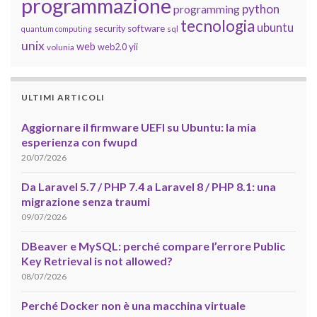
programmazione
python
programming
tecnologia
ubuntu
software
security
quantum computing
sql
unix
web
yii
web2.0
volunia
ULTIMI ARTICOLI
Aggiornare il firmware UEFI su Ubuntu: la mia
esperienza con fwupd
20/07/2026
Da Laravel 5.7 / PHP 7.4 a Laravel 8 / PHP 8.1: una
migrazione senza traumi
09/07/2026
DBeaver e MySQL: perché compare l’errore Public
Key Retrieval is not allowed?
08/07/2026
Perché Docker non è una macchina virtuale