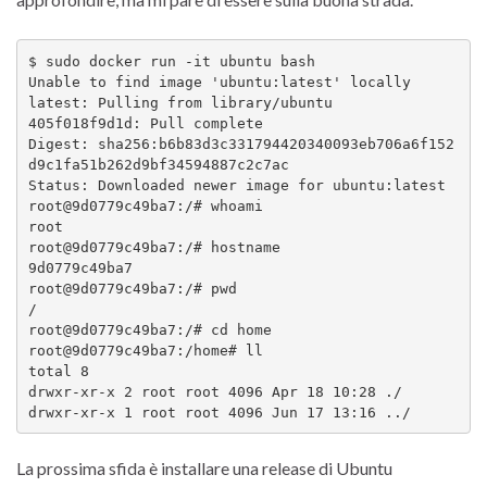
$ sudo docker run -it ubuntu bash

Unable to find image 'ubuntu:latest' locally

latest: Pulling from library/ubuntu

405f018f9d1d: Pull complete 

Digest: sha256:b6b83d3c331794420340093eb706a6f152
d9c1fa51b262d9bf34594887c2c7ac

Status: Downloaded newer image for ubuntu:latest

root@9d0779c49ba7:/# whoami

root

root@9d0779c49ba7:/# hostname

9d0779c49ba7

root@9d0779c49ba7:/# pwd

/

root@9d0779c49ba7:/# cd home

root@9d0779c49ba7:/home# ll

total 8

drwxr-xr-x 2 root root 4096 Apr 18 10:28 ./

La prossima sfida è installare una release di Ubuntu