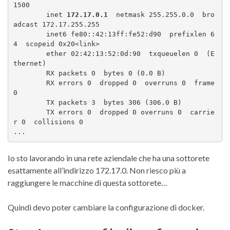
1500

        inet 
172.17.0.1
  netmask 255.255.0.0  bro
adcast 172.17.255.255

        inet6 fe80::42:13ff:fe52:d90  prefixlen 6
4  scopeid 0x20<link>

        ether 02:42:13:52:0d:90  txqueuelen 0  (E
thernet)

        RX packets 0  bytes 0 (0.0 B)

        RX errors 0  dropped 0  overruns 0  frame 
0

        TX packets 3  bytes 306 (306.0 B)

        TX errors 0  dropped 0 overruns 0  carrie
r 0  collisions 0

...
Io sto lavorando in una rete aziendale che ha una sottorete
esattamente all’indirizzo 172.17.0. Non riesco più a
raggiungere le macchine di questa sottorete…
Quindi devo poter cambiare la configurazione di docker.