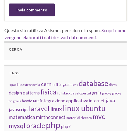
Questo sito utilizza Akismet per ridurre lo spam.
Scopri come
vengono elaborati i dati derivati dai commenti
.
CERCA
TAGS
database
cern
apache
crittografia
astronomia
css
dbms
fisica
design patterns
grails
fullstackdeveloper
git
groovy
groovy
java
integrazione applicativa
internet
howto
on grails
http
linux ubuntu
laravel
linux
javascript
mvc
matematica
mirthconnect
motori di ricerca
php
oracle
mysql
php7