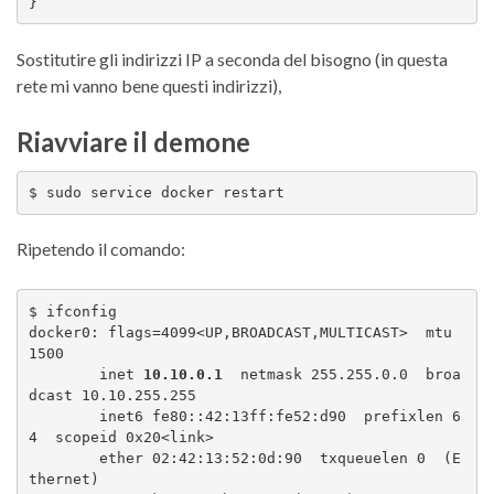
Sostitutire gli indirizzi IP a seconda del bisogno (in questa
rete mi vanno bene questi indirizzi),
Riavviare il demone
$ sudo service docker restart
Ripetendo il comando:
$ ifconfig 

docker0: flags=4099<UP,BROADCAST,MULTICAST>  mtu 
1500

        inet 
10.10.0.1
  netmask 255.255.0.0  broa
dcast 10.10.255.255

        inet6 fe80::42:13ff:fe52:d90  prefixlen 6
4  scopeid 0x20<link>

        ether 02:42:13:52:0d:90  txqueuelen 0  (E
thernet)
