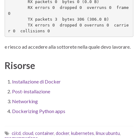
        RX packets 0  bytes 0 (0.0 B)

        RX errors 0  dropped 0  overruns 0  frame 
0

        TX packets 3  bytes 306 (306.0 B)

        TX errors 0  dropped 0 overruns 0  carrie
r 0  collisions 0
e riesco ad accedere alla sottorete nella quale devo lavorare.
Risorse
Installazione di Docker
Post-installazione
Networking
Dockerizing Python apps
ci/cd
,
cloud
,
container
,
docker
,
kubernetes
,
linux ubuntu
,