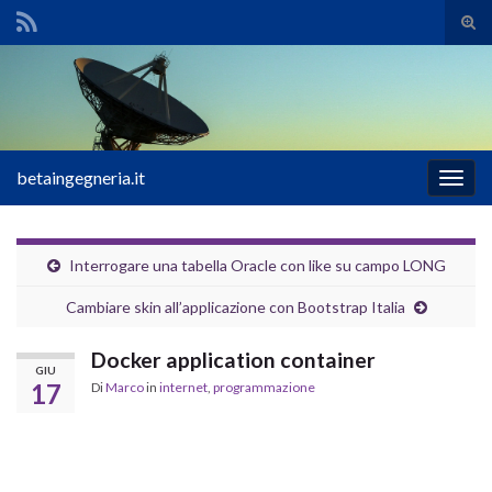
Atti
il
Search for:
mod
di
rice
betaingegneria.it
Attiv
la
navig
Interrogare una tabella Oracle con like su campo LONG
Cambiare skin all’applicazione con Bootstrap Italia
Docker application container
GIU
17
Di
Marco
in
internet
,
programmazione