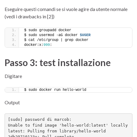
Eseguire questi comandi se si vuole agire da utente normale
(vedi i drawbacks in [2])
$ sudo groupadd docker
$ sudo usermod -aG docker 
$USER
$ cat /etc/group | grep docker
docker:x:
999
:
Passo 3: test installazione
Digitare
$ sudo docker run hello-world
Output
[sudo] password di marcob: 

Unable to find image 'hello-world:latest' locally

latest: Pulling from library/hello-world

2db29710123e: Pull complete 
