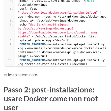
mkdir -p /etc/apt/keyrings && chmod -R 
0755
/etc/apt/keyrings
curl -fsSL 
"https://download.docker.com/linux/ubuntu/gpg"
 | 
gpg --dearmor --yes -o /etc/apt/keyrings/docker.gpg
chmod a+r /etc/apt/keyrings/docker.gpg
echo 
"deb [arch=amd64 signed-
by=/etc/apt/keyrings/docker.gpg] 
https://download.docker.com/linux/ubuntu jammy 
stable"
 > /etc/apt/sources.list.d/docker.list
apt-get update -qq >/dev/null
DEBIAN_FRONTEND
=noninteractive apt-get install -y 
-qq --no-install-recommends docker-ce docker-ce-cli 
containerd.io docker-compose-plugin docker-scan-
plugin >/dev/null
DEBIAN_FRONTEND
=noninteractive apt-get install -y 
-qq docker-ce-rootless-extras >/dev/null
e riesco a terminare.
Passo 2: post-installazione:
usare Docker come non root
user