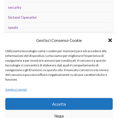
security
Sistemi Operativi
spazio
tecnologia
Gestisci Consenso Cookie
Uncategorized
Utilizziamo tecnologie come i cookie per memorizzare e/o accedere alle
informazioni del dispositivo. Lo facciamo per migliorare l'esperienza di
navigazione e per mostrare annunci personalizzati. Il consenso a queste
tecnologie ci consentirà di elaborare dati quali il comportamento di
META
navigazione o gli ID univoci su questo sito. Il mancato consenso o la revoca
del consenso possono influire negativamente su alcune caratteristiche e
Accedi
funzioni.
Feed dei contenuti
Gestisci servizi
Feed dei commenti
Accetta
WordPress.org
Nega