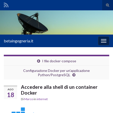
Atti
il
Search for:
mod
di
rice
betaingegneria.it
Attiv
la
navig
I file docker-compose
Configurazione Docker per un’applicazione
Python/PostgreSQL
Accedere alla shell di un container
AGO
Docker
18
Di
Marco
in
internet