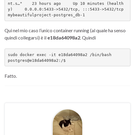
nt.s…"    23 hours ago     Up 10 minutes (health
y)     0.0.0.0:5433->5432/tcp, :::5433->5432/tcp   
mybeautifulproject-postgres_db-1
Qui nel mio caso l’unico container running (al quale ha senso
quindi collegarsi) è il
e18da64098a2
. Quindi
sudo docker exec -it e18da64098a2 /bin/bash

postgres@e18da64098a2:/$ 
Fatto.