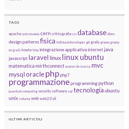
TAGS
database
cern
apache
crittografia
astronomia
css
dbms
fisica
design patterns
grails
fullstackdeveloper
git
groovy
groovy
java
integrazione applicativa
internet
howto
on grails
http
linux ubuntu
laravel
linux
javascript
mvc
matematica
mirthconnect
motori di ricerca
php
oracle
mysql
php7
programmazione
python
programming
tecnologia
ubuntu
software
security
quantum computing
sql
unix
web
yii
web2.0
volunia
ULTIMI ARTICOLI