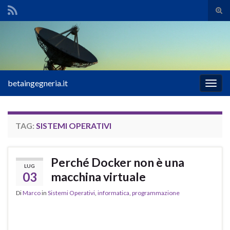
Atti
il
Search for:
mod
di
rice
betaingegneria.it
Attiv
la
navig
TAG:
SISTEMI OPERATIVI
Perché Docker non è una
LUG
03
macchina virtuale
Di
Marco
in
Sistemi Operativi
,
informatica
,
programmazione