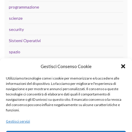
programmazione
scienze
security
Sistemi Operativi
spazio
tecnologia
Gestisci Consenso Cookie
Uncategorized
Utilizziamo tecnologie come i cookie per memorizzare e/o accedere alle
informazioni del dispositivo. Lo facciamo per migliorare l'esperienza di
navigazione e per mostrare annunci personalizzati. Il consenso a queste
tecnologie ci consentirà di elaborare dati quali il comportamento di
META
navigazione o gli ID univoci su questo sito. Il mancato consenso o la revoca
del consenso possono influire negativamente su alcune caratteristiche e
Accedi
funzioni.
Feed dei contenuti
Gestisci servizi
Feed dei commenti