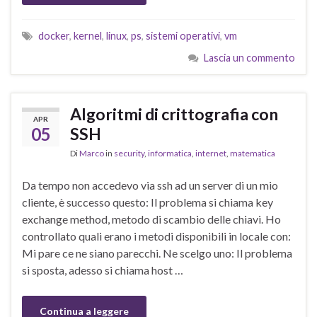
docker
,
kernel
,
linux
,
ps
,
sistemi operativi
,
vm
Lascia un commento
Algoritmi di crittografia con
APR
05
SSH
Di
Marco
in
security
,
informatica
,
internet
,
matematica
Da tempo non accedevo via ssh ad un server di un mio
cliente, è successo questo: Il problema si chiama key
exchange method, metodo di scambio delle chiavi. Ho
controllato quali erano i metodi disponibili in locale con:
Mi pare ce ne siano parecchi. Ne scelgo uno: Il problema
si sposta, adesso si chiama host …
Continua a leggere