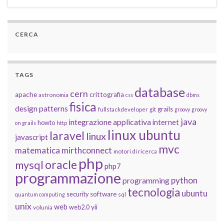
CERCA
TAGS
database
cern
apache
crittografia
astronomia
css
dbms
fisica
design patterns
grails
fullstackdeveloper
git
groovy
groovy
java
integrazione applicativa
internet
howto
on grails
http
linux ubuntu
laravel
linux
javascript
mvc
matematica
mirthconnect
motori di ricerca
php
oracle
mysql
php7
programmazione
python
programming
tecnologia
ubuntu
software
security
quantum computing
sql
unix
web
yii
web2.0
volunia