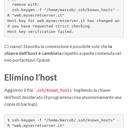
  remove with:

  ssh-keygen -f "/home/marcob/.ssh/known_hosts" -
R "web.mysecretserver.it"

Host key for web.mysecretserver.it has changed an
d you have requested strict checking.

Host key verification failed.
Ci siamo! Stavolta la connessione è possibile solo che
la
chiave dell’host è cambiata
rispetto a quella contenuta nel
mio portachiavi. Quindi
Elimino l’host
Aggiorno il file
togliendo la chiave
.ssh/known_hosts
dell’host desiderato (il programma crea atuonomamente una
copia di backup).
$ ssh-keygen -f "/home/marcob/.ssh/known_hosts" -
R "web.mysecretserver.it"
