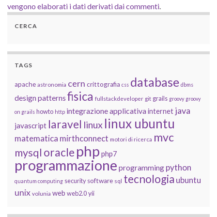
vengono elaborati i dati derivati dai commenti
.
CERCA
TAGS
database
cern
apache
crittografia
astronomia
css
dbms
fisica
design patterns
grails
fullstackdeveloper
git
groovy
groovy
java
integrazione applicativa
internet
howto
on grails
http
linux ubuntu
laravel
linux
javascript
mvc
matematica
mirthconnect
motori di ricerca
php
oracle
mysql
php7
programmazione
python
programming
tecnologia
ubuntu
software
security
quantum computing
sql
unix
web
yii
web2.0
volunia