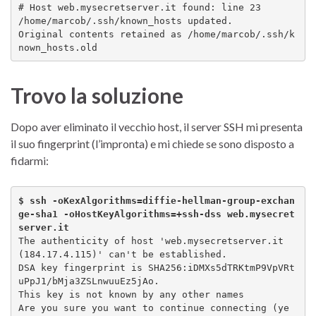
# Host web.mysecretserver.it found: line 23

/home/marcob/.ssh/known_hosts updated.

Original contents retained as /home/marcob/.ssh/k
nown_hosts.old
Trovo la soluzione
Dopo aver eliminato il vecchio host, il server SSH mi presenta
il suo fingerprint (l’impronta) e mi chiede se sono disposto a
fidarmi:
$ ssh -oKexAlgorithms=diffie-hellman-group-exchan
ge-sha1 -oHostKeyAlgorithms=+ssh-dss web.mysecret
server.it
The authenticity of host 'web.mysecretserver.it 
(184.17.4.115)' can't be established.

DSA key fingerprint is SHA256:iDMXs5dTRKtmP9VpVRt
uPpJ1/bMja3ZSLnwuuEz5jAo.

This key is not known by any other names

Are you sure you want to continue connecting (ye