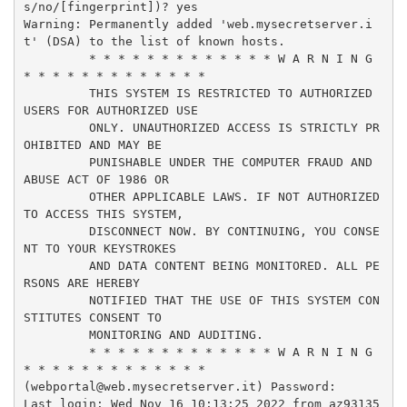
s/no/[fingerprint])? yes

Warning: Permanently added 'web.mysecretserver.i
t' (DSA) to the list of known hosts.

         * * * * * * * * * * * * * W A R N I N G 
* * * * * * * * * * * * *

         THIS SYSTEM IS RESTRICTED TO AUTHORIZED 
USERS FOR AUTHORIZED USE

         ONLY. UNAUTHORIZED ACCESS IS STRICTLY PR
OHIBITED AND MAY BE

         PUNISHABLE UNDER THE COMPUTER FRAUD AND 
ABUSE ACT OF 1986 OR

         OTHER APPLICABLE LAWS. IF NOT AUTHORIZED 
TO ACCESS THIS SYSTEM,

         DISCONNECT NOW. BY CONTINUING, YOU CONSE
NT TO YOUR KEYSTROKES

         AND DATA CONTENT BEING MONITORED. ALL PE
RSONS ARE HEREBY

         NOTIFIED THAT THE USE OF THIS SYSTEM CON
STITUTES CONSENT TO

         MONITORING AND AUDITING.

         * * * * * * * * * * * * * W A R N I N G 
* * * * * * * * * * * * *

(webportal@web.mysecretserver.it) Password: 

Last login: Wed Nov 16 10:13:25 2022 from az93135