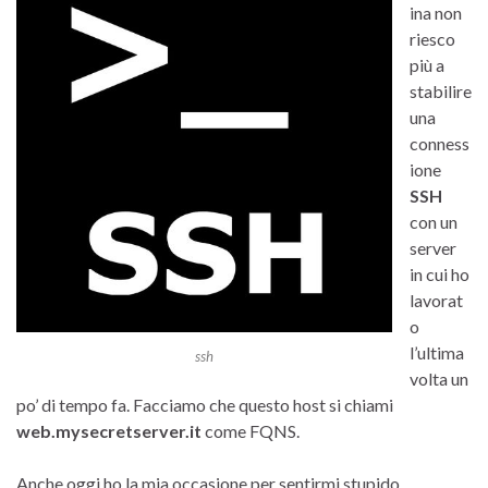
ina non
riesco
più a
stabilire
una
conness
ione
SSH
con un
server
in cui ho
lavorat
o
l’ultima
ssh
volta un
po’ di tempo fa. Facciamo che questo host si chiami
web.mysecretserver.it
come FQNS.
Anche oggi ho la mia occasione per sentirmi stupido.