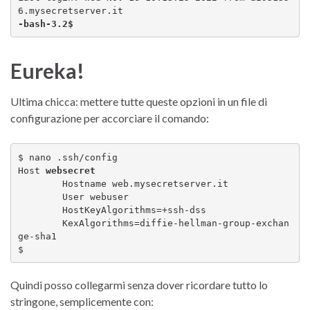
-bash-3.2$ 
Eureka!
Ultima chicca: mettere tutte queste opzioni in un file di
configurazione per accorciare il comando:
$ nano .ssh/config

Host 
websecret
	Hostname web.mysecretserver.it

	User webuser

	HostKeyAlgorithms=+ssh-dss

	KexAlgorithms=diffie-hellman-group-exchan
ge-sha1

$ 
Quindi posso collegarmi senza dover ricordare tutto lo
stringone, semplicemente con: