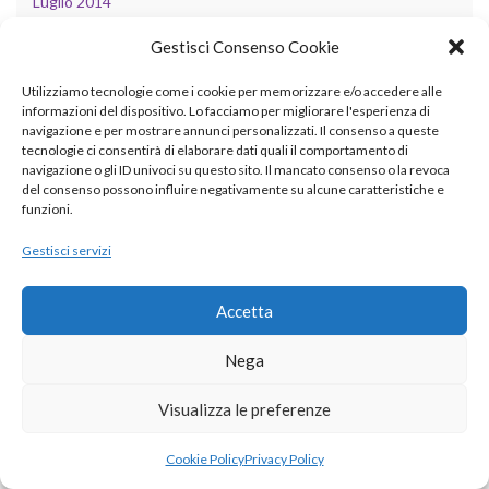
Luglio 2014
Giugno 2014
Gestisci Consenso Cookie
Maggio 2014
Utilizziamo tecnologie come i cookie per memorizzare e/o accedere alle
informazioni del dispositivo. Lo facciamo per migliorare l'esperienza di
Aprile 2014
navigazione e per mostrare annunci personalizzati. Il consenso a queste
tecnologie ci consentirà di elaborare dati quali il comportamento di
Marzo 2014
navigazione o gli ID univoci su questo sito. Il mancato consenso o la revoca
del consenso possono influire negativamente su alcune caratteristiche e
Febbraio 2014
funzioni.
Gennaio 2014
Gestisci servizi
Dicembre 2013
Accetta
Novembre 2013
Nega
Ottobre 2013
Visualizza le preferenze
Settembre 2013
Agosto 2013
Cookie Policy
Privacy Policy