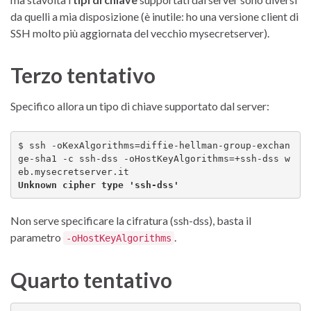
da quelli a mia disposizione (è inutile: ho una versione client di
SSH molto più aggiornata del vecchio mysecretserver).
Terzo tentativo
Specifico allora un tipo di chiave supportato dal server:
$ ssh -oKexAlgorithms=diffie-hellman-group-exchan
ge-sha1 -c ssh-dss -oHostKeyAlgorithms=+ssh-dss w
Unknown cipher type 'ssh-dss'
Non serve specificare la cifratura (ssh-dss), basta il
parametro
.
-oHostKeyAlgorithms
Quarto tentativo