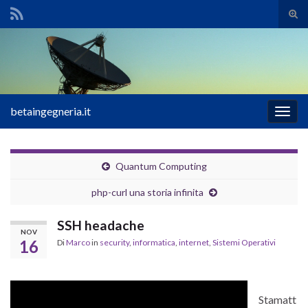
Atti
il
Search for:
mod
di
rice
betaingegneria.it
Attiv
la
navig
Quantum Computing
php-curl una storia infinita
SSH headache
NOV
16
Di
Marco
in
security
,
informatica
,
internet
,
Sistemi Operativi
Stamatt