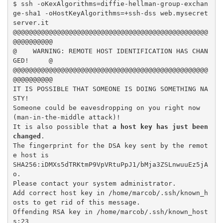
$ ssh -oKexAlgorithms=diffie-hellman-group-exchan
ge-sha1 -oHostKeyAlgorithms=+ssh-dss web.mysecret
server.it

@@@@@@@@@@@@@@@@@@@@@@@@@@@@@@@@@@@@@@@@@@@@@@@@@
@@@@@@@@@@

@    WARNING: REMOTE HOST IDENTIFICATION HAS CHAN
GED!     @

@@@@@@@@@@@@@@@@@@@@@@@@@@@@@@@@@@@@@@@@@@@@@@@@@
@@@@@@@@@@

IT IS POSSIBLE THAT SOMEONE IS DOING SOMETHING NA
STY!

Someone could be eavesdropping on you right now 
(man-in-the-middle attack)!

It is also possible that 
a host key has just been 
changed
.

The fingerprint for the DSA key sent by the remot
e host is

SHA256:iDMXs5dTRKtmP9VpVRtuPpJ1/bMja3ZSLnwuuEz5jA
o.

Please contact your system administrator.

Add correct host key in /home/marcob/.ssh/known_h
osts to get rid of this message.

Offending RSA key in /home/marcob/.ssh/known_host
s:23
