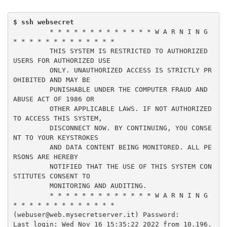
$ ssh websecret
         * * * * * * * * * * * * * W A R N I N G 
* * * * * * * * * * * * *

         THIS SYSTEM IS RESTRICTED TO AUTHORIZED 
USERS FOR AUTHORIZED USE

         ONLY. UNAUTHORIZED ACCESS IS STRICTLY PR
OHIBITED AND MAY BE

         PUNISHABLE UNDER THE COMPUTER FRAUD AND 
ABUSE ACT OF 1986 OR

         OTHER APPLICABLE LAWS. IF NOT AUTHORIZED 
TO ACCESS THIS SYSTEM,

         DISCONNECT NOW. BY CONTINUING, YOU CONSE
NT TO YOUR KEYSTROKES

         AND DATA CONTENT BEING MONITORED. ALL PE
RSONS ARE HEREBY

         NOTIFIED THAT THE USE OF THIS SYSTEM CON
STITUTES CONSENT TO

         MONITORING AND AUDITING.

         * * * * * * * * * * * * * W A R N I N G 
* * * * * * * * * * * * *

(webuser@web.mysecretserver.it) Password: 

Last login: Wed Nov 16 15:35:22 2022 from 10.196.