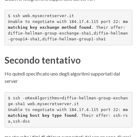
$ ssh web.mysecretserver.it

Unable to negotiate with 184.17.4.115 port 22: 
no 
matching key exchange method found
. Their offer: 
diffie-hellman-group-exchange-sha1,diffie-hellman
-group14-sha1,diffie-hellman-group1-sha1
Secondo tentativo
Ho quindi specificato uno degli algoritmi supportati dal
server
$ ssh -oKexAlgorithms=diffie-hellman-group-exchan
ge-sha1 web.mysecretserver.it

Unable to negotiate with 184.17.4.115 port 22: 
no 
matching host key type found
. Their offer: ssh-rs
a,ssh-dss
ma stavolta i
tipi di chiave
supportati dal server sono diversi