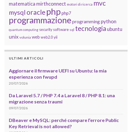
mvc
matematica
mirthconnect
motori di ricerca
php
oracle
mysql
php7
programmazione
python
programming
tecnologia
ubuntu
software
security
quantum computing
sql
unix
web
yii
web2.0
volunia
ULTIMI ARTICOLI
Aggiornare il firmware UEFI su Ubuntu: la mia
esperienza con fwupd
20/07/2026
Da Laravel 5.7 / PHP 7.4 a Laravel 8 / PHP 8.1: una
migrazione senza traumi
09/07/2026
DBeaver e MySQL: perché compare l’errore Public
Key Retrieval is not allowed?