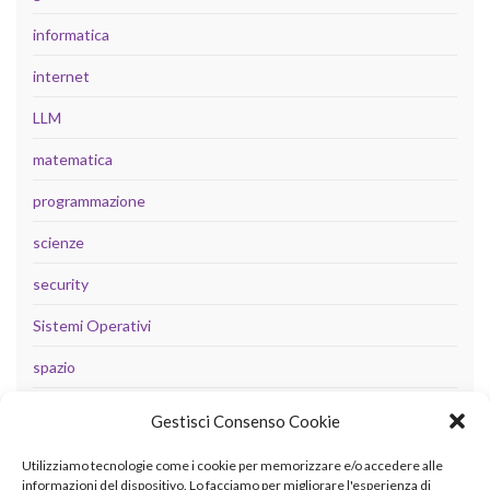
informatica
internet
LLM
matematica
programmazione
scienze
security
Sistemi Operativi
spazio
tecnologia
Gestisci Consenso Cookie
Uncategorized
Utilizziamo tecnologie come i cookie per memorizzare e/o accedere alle
informazioni del dispositivo. Lo facciamo per migliorare l'esperienza di