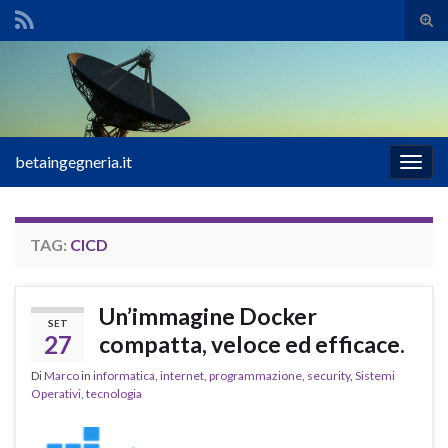
Atti
il
Search for:
mod
di
rice
betaingegneria.it
Attiv
la
navig
TAG:
CICD
Un’immagine Docker
SET
27
compatta, veloce ed efficace.
Di
Marco
in
informatica
,
internet
,
programmazione
,
security
,
Sistemi
Operativi
,
tecnologia