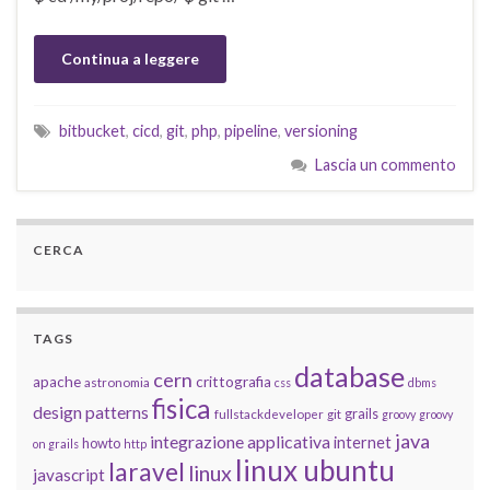
Continua a leggere
bitbucket
,
cicd
,
git
,
php
,
pipeline
,
versioning
Lascia un commento
CERCA
TAGS
database
cern
apache
crittografia
astronomia
css
dbms
fisica
design patterns
grails
fullstackdeveloper
git
groovy
groovy
java
integrazione applicativa
internet
howto
on grails
http
linux ubuntu
laravel
linux
javascript