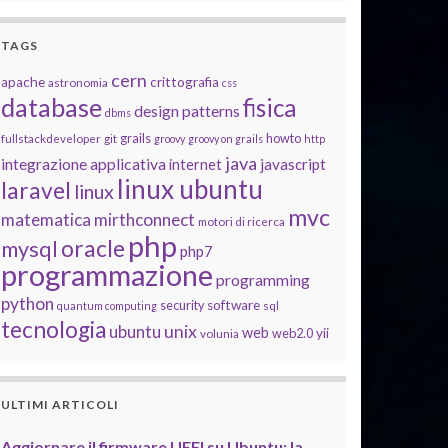
TAGS
cern
apache
crittografia
astronomia
css
database
fisica
design patterns
dbms
grails
howto
fullstackdeveloper
git
groovy
groovy on grails
http
java
integrazione applicativa
javascript
internet
linux ubuntu
laravel
linux
mvc
matematica
mirthconnect
motori di ricerca
php
oracle
mysql
php7
programmazione
programming
python
software
security
quantum computing
sql
tecnologia
unix
ubuntu
web
yii
web2.0
volunia
ULTIMI ARTICOLI
Aggiornare il firmware UEFI su Ubuntu: la