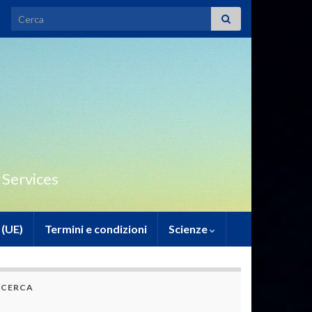
Search for:
 Services
 (UE)
Termini e condizioni
Scienze
CERCA