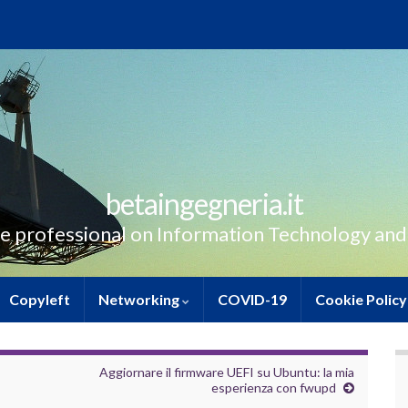
betaingegneria.it
e professional on Information Technology and
Copyleft
Networking
COVID-19
Cookie Policy
Aggiornare il firmware UEFI su Ubuntu: la mia
esperienza con fwupd