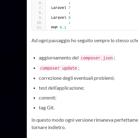
        ↓
Laravel 
7
        ↓
Laravel 
8
        ↓
PHP 
8.1
Ad ogni passaggio ho seguito sempre lo stesso sc
aggiornamento del
;
composer.json
;
composer update
correzione degli eventuali problemi;
test dell’applicazione;
commit;
tag Git.
In questo modo ogni versione rimaneva perfettamen
tornare indietro.