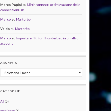
Marco Papini
su
Mirthconnect: ottimizzazione delle
connessioni DB
Marco
su
Martorèo
Valdo
su
Martorèo
Marco
su
Importare filtri di Thunderbird in un altro
account
ARCHIVIO
Archivio
CATEGORIE
AI
(5)
ambiente
(6)