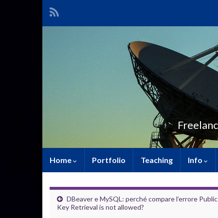
Freelanc
Home
Portfolio
Teaching
Info
DBeaver e MySQL: perché compare l’errore Public
Key Retrieval is not allowed?