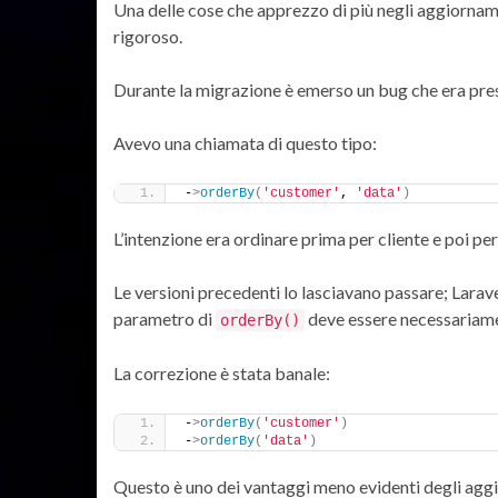
Una delle cose che apprezzo di più negli aggiorna
rigoroso.
Durante la migrazione è emerso un bug che era pres
Avevo una chiamata di questo tipo:
-
>
orderBy
(
'customer'
, 
'data'
)
L’intenzione era ordinare prima per cliente e poi per
Le versioni precedenti lo lasciavano passare; Larav
parametro di
deve essere necessariam
orderBy()
La correzione è stata banale:
-
>
orderBy
(
'customer'
)
-
>
orderBy
(
'data'
)
Questo è uno dei vantaggi meno evidenti degli aggio