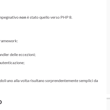
 impegnativo
non
è stato quello verso PHP 8.
 framework:
andler delle eccezioni;
autenticazione;
oli uno alla volta risultano sorprendentemente semplici da
o