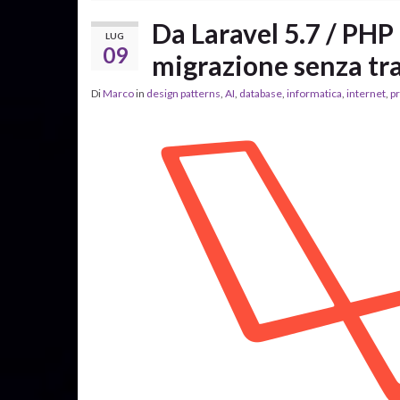
Da Laravel 5.7 / PHP 
LUG
09
migrazione senza tr
Di
Marco
in
design patterns
,
AI
,
database
,
informatica
,
internet
,
p