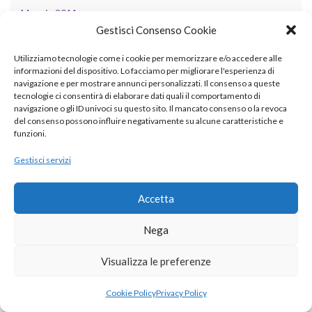
Maggio 2011
Gestisci Consenso Cookie
Aprile 2011
Utilizziamo tecnologie come i cookie per memorizzare e/o accedere alle
Marzo 2011
informazioni del dispositivo. Lo facciamo per migliorare l'esperienza di
navigazione e per mostrare annunci personalizzati. Il consenso a queste
Febbraio 2011
tecnologie ci consentirà di elaborare dati quali il comportamento di
navigazione o gli ID univoci su questo sito. Il mancato consenso o la revoca
Gennaio 2011
del consenso possono influire negativamente su alcune caratteristiche e
funzioni.
Dicembre 2010
Gestisci servizi
Novembre 2010
Accetta
CATEGORIE
Nega
AI
Visualizza le preferenze
ambiente
Cookie Policy
Privacy Policy
applicazioni cliniche