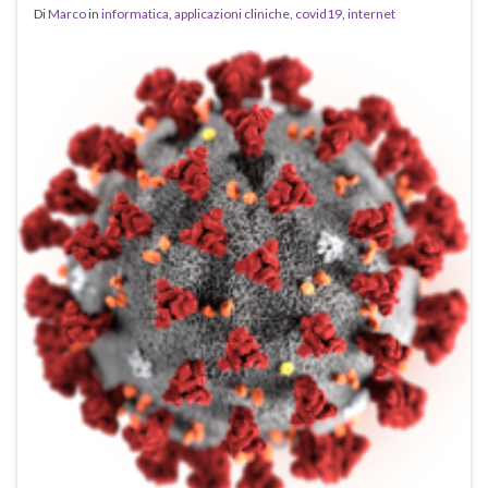
Di
Marco
in
informatica
,
applicazioni cliniche
,
covid19
,
internet