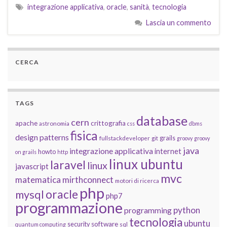
integrazione applicativa
,
oracle
,
sanità
,
tecnologia
Lascia un commento
CERCA
TAGS
database
cern
apache
crittografia
astronomia
css
dbms
fisica
design patterns
grails
fullstackdeveloper
git
groovy
groovy
java
integrazione applicativa
internet
howto
on grails
http
linux ubuntu
laravel
linux
javascript
mvc
matematica
mirthconnect
motori di ricerca
php
oracle
mysql
php7
programmazione
python
programming
tecnologia
ubuntu
software
security
quantum computing
sql