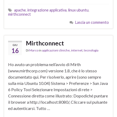
apache
,
integrazione applicativa
,
linux ubuntu
,
mirthconnect
Lascia un commento
Mirthconnect
GIU
16
Di
Marco
in
applicazioni cliniche
,
internet
,
tecnologia
Ho avuto un problema nell’avvio di Mirth
(www.mirthcorp.com) versione 1.8, che è lo stesso
documentato qui. Per risolverlo, aprire (sono sempre
sulla mia Ubuntu 10.04) Sistema > Preferenze > Sun Java
6 Policy Tool Selezionare Impostazioni di rete >
Connessione diretta come illustrato: Dopodiché puntare
il browser a http://localhost:8080/, Cliccare sul pulsante
ed autenticarsi. Tutto …