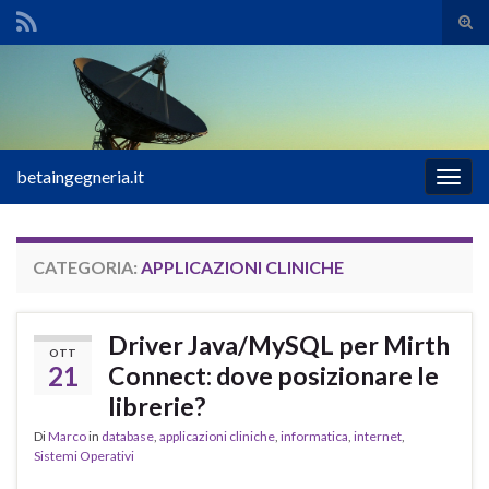
Atti
il
Search for:
mod
di
rice
betaingegneria.it
Attiv
la
navig
CATEGORIA:
APPLICAZIONI CLINICHE
Driver Java/MySQL per Mirth
OTT
21
Connect: dove posizionare le
librerie?
Di
Marco
in
database
,
applicazioni cliniche
,
informatica
,
internet
,
Sistemi Operativi