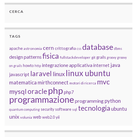
CERCA
TAGS
database
cern
apache
crittografia
astronomia
css
dbms
fisica
design patterns
grails
fullstackdeveloper
git
groovy
groovy
java
integrazione applicativa
internet
howto
on grails
http
linux ubuntu
laravel
linux
javascript
mvc
matematica
mirthconnect
motori di ricerca
php
oracle
mysql
php7
programmazione
python
programming
tecnologia
ubuntu
software
security
quantum computing
sql
unix
web
yii
web2.0
volunia