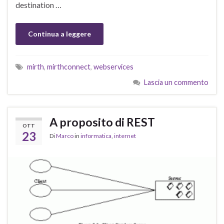
destination …
Continua a leggere
mirth
,
mirthconnect
,
webservices
Lascia un commento
A proposito di REST
OTT
23
Di
Marco
in
informatica
,
internet