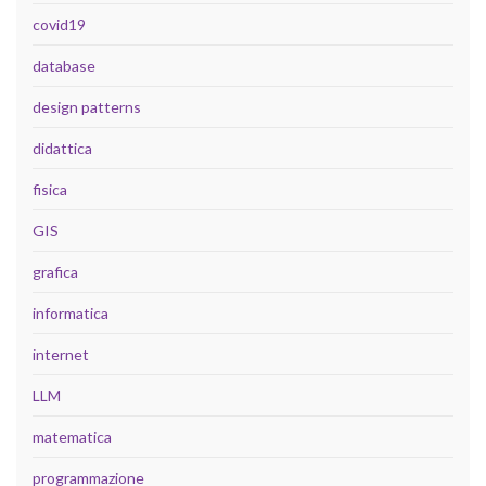
covid19
database
design patterns
didattica
fisica
GIS
grafica
informatica
internet
LLM
matematica
programmazione