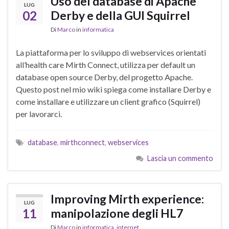
Uso del database di Apache
LUG
02
Derby e della GUI Squirrel
Di
Marco
in
informatica
La piattaforma per lo sviluppo di webservices orientati
all’health care Mirth Connect, utilizza per default un
database open source Derby, del progetto Apache.
Questo post nel mio wiki spiega come installare Derby e
come installare e utilizzare un client grafico (Squirrel)
per lavorarci.
database
,
mirthconnect
,
webservices
Lascia un commento
Improving Mirth experience:
LUG
11
manipolazione degli HL7
Di
Marco
in
informatica
,
internet