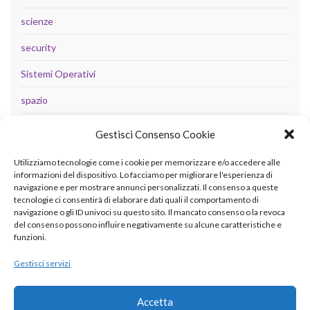
scienze
security
Sistemi Operativi
spazio
tecnologia
Gestisci Consenso Cookie
Uncategorized
Utilizziamo tecnologie come i cookie per memorizzare e/o accedere alle
informazioni del dispositivo. Lo facciamo per migliorare l'esperienza di
navigazione e per mostrare annunci personalizzati. Il consenso a queste
tecnologie ci consentirà di elaborare dati quali il comportamento di
META
navigazione o gli ID univoci su questo sito. Il mancato consenso o la revoca
del consenso possono influire negativamente su alcune caratteristiche e
Accedi
funzioni.
Feed dei contenuti
Gestisci servizi
Feed dei commenti
Accetta