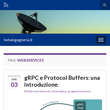
Atti
il
Search for:
mod
di
rice
betaingegneria.it
Attiv
la
navig
TAG:
WEBSERVICES
gRPC e Protocol Buffers: una
APR
03
introduzione.
Di
Marco
in
internet
,
informatica
,
programmazione