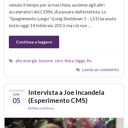
venuto il tempo per la macchina, assieme agli altri
acceleratori del CERN, di passare dall’estetista. Lo
“Spegnimento Lungo” (Long Shutdown 1 – LS1) ha avuto
inizio oggi 14 febbraio 2013, ma ciò non …
Continua a leggere
alte energie
,
bosone
,
cern
,
fisica
,
higgs
,
lhc
Lascia un commento
Intervista a Joe Incandela
LUG
05
(Esperimento CMS)
Di
Marco
in
fisica