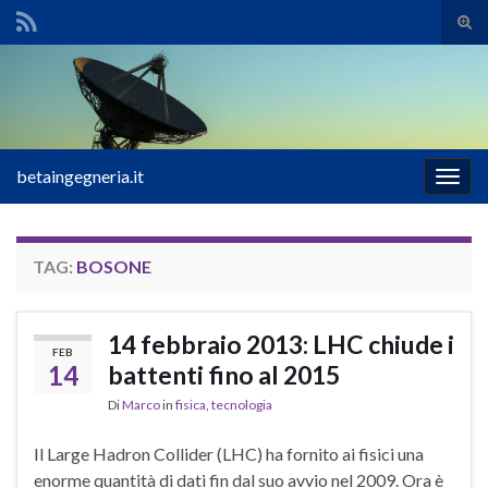
Atti
il
Search for:
mod
di
rice
betaingegneria.it
Attiv
la
navig
TAG:
BOSONE
14 febbraio 2013: LHC chiude i
FEB
14
battenti fino al 2015
Di
Marco
in
fisica
,
tecnologia
Il Large Hadron Collider (LHC) ha fornito ai fisici una
enorme quantità di dati fin dal suo avvio nel 2009. Ora è