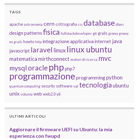
TAGS
database
cern
apache
crittografia
astronomia
css
dbms
fisica
design patterns
grails
fullstackdeveloper
git
groovy
groovy
java
integrazione applicativa
internet
howto
on grails
http
linux ubuntu
laravel
linux
javascript
mvc
matematica
mirthconnect
motori di ricerca
php
oracle
mysql
php7
programmazione
python
programming
tecnologia
ubuntu
software
security
quantum computing
sql
unix
web
yii
web2.0
volunia
ULTIMI ARTICOLI
Aggiornare il firmware UEFI su Ubuntu: la mia
esperienza con fwupd