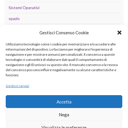
Sistemi Operativi
spazio
tecnologia
Gestisci Consenso Cookie
Uncategorized
Utilizziamo tecnologie come i cookie per memorizzare e/o accedere alle
informazioni del dispositivo. Lo facciamo per migliorare l'esperienza di
navigazione e per mostrare annunci personalizzati. Il consenso a queste
tecnologie ci consentirà di elaborare dati quali il comportamento di
META
navigazione o gli ID univoci su questo sito. Il mancato consenso o la revoca
del consenso possono influire negativamente su alcune caratteristiche e
Accedi
funzioni.
Feed dei contenuti
Gestisci servizi
Feed dei commenti
Accetta
WordPress.org
Nega
Visualizza le preferenze