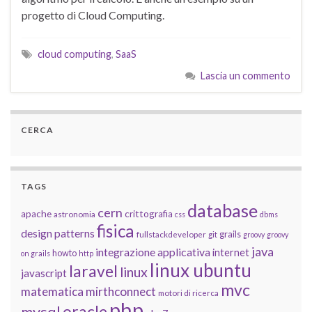
progetto di Cloud Computing.
cloud computing
,
SaaS
Lascia un commento
CERCA
TAGS
database
cern
apache
crittografia
astronomia
css
dbms
fisica
design patterns
grails
fullstackdeveloper
git
groovy
groovy
java
integrazione applicativa
internet
howto
on grails
http
linux ubuntu
laravel
linux
javascript
mvc
matematica
mirthconnect
motori di ricerca
php
oracle
mysql