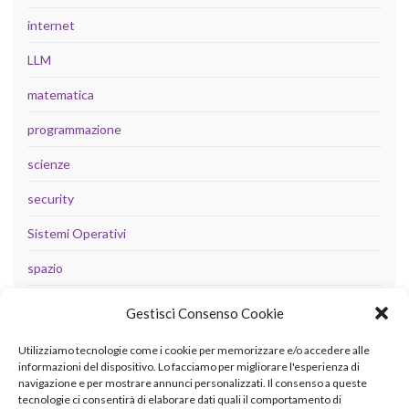
internet
LLM
matematica
programmazione
scienze
security
Sistemi Operativi
spazio
tecnologia
Gestisci Consenso Cookie
Uncategorized
Utilizziamo tecnologie come i cookie per memorizzare e/o accedere alle
informazioni del dispositivo. Lo facciamo per migliorare l'esperienza di
navigazione e per mostrare annunci personalizzati. Il consenso a queste
tecnologie ci consentirà di elaborare dati quali il comportamento di
META