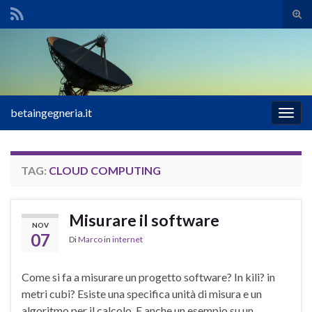
Atti
il
Search for:
mod
di
rice
betaingegneria.it
Attiv
la
navig
TAG:
CLOUD COMPUTING
Misurare il software
NOV
07
Di
Marco
in
internet
Come si fa a misurare un progetto software? In kili? in
metri cubi? Esiste una specifica unità di misura e un
algoritmo per il calcolo. E anche un esempio su un