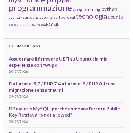
php7
programmazione
python
programming
tecnologia
ubuntu
software
security
quantum computing
sql
unix
web
yii
web2.0
volunia
ULTIMI ARTICOLI
Aggiornare il firmware UEFI su Ubuntu: la mia
esperienza con fwupd
20/07/2026
Da Laravel 5.7 / PHP 7.4 a Laravel 8 / PHP 8.1: una
migrazione senza traumi
09/07/2026
DBeaver e MySQL: perché compare l’errore Public
Key Retrieval is not allowed?
08/07/2026