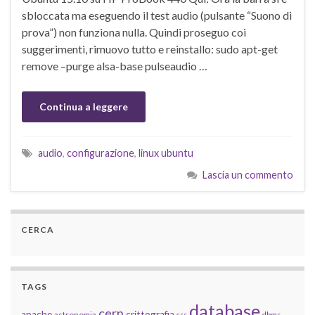
sbloccata ma eseguendo il test audio (pulsante “Suono di
prova”) non funziona nulla. Quindi proseguo coi
suggerimenti, rimuovo tutto e reinstallo: sudo apt-get
remove –purge alsa-base pulseaudio …
Continua a leggere
audio
,
configurazione
,
linux ubuntu
Lascia un commento
CERCA
TAGS
database
cern
apache
crittografia
astronomia
css
dbms