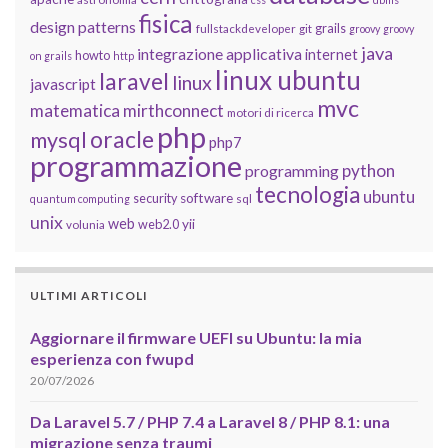
fisica
design patterns
grails
fullstackdeveloper
git
groovy
groovy
java
integrazione applicativa
internet
howto
on grails
http
linux ubuntu
laravel
linux
javascript
mvc
matematica
mirthconnect
motori di ricerca
php
oracle
mysql
php7
programmazione
python
programming
tecnologia
ubuntu
software
security
quantum computing
sql
unix
web
yii
web2.0
volunia
ULTIMI ARTICOLI
Aggiornare il firmware UEFI su Ubuntu: la mia
esperienza con fwupd
20/07/2026
Da Laravel 5.7 / PHP 7.4 a Laravel 8 / PHP 8.1: una
migrazione senza traumi