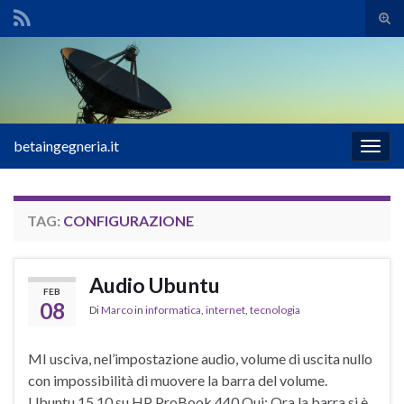
Atti
il
Search for:
mod
di
rice
betaingegneria.it
Attiv
la
navig
TAG:
CONFIGURAZIONE
Audio Ubuntu
FEB
08
Di
Marco
in
informatica
,
internet
,
tecnologia
MI usciva, nel’impostazione audio, volume di uscita nullo
con impossibilità di muovere la barra del volume.
Ubuntu 15.10 su HP ProBook 440 Qui: Ora la barra si è