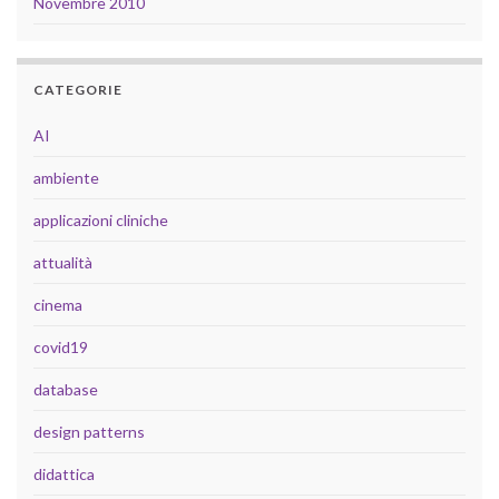
Novembre 2010
CATEGORIE
AI
ambiente
applicazioni cliniche
attualità
cinema
covid19
database
design patterns
didattica