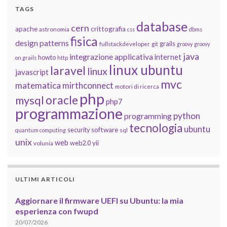
TAGS
database
cern
apache
crittografia
astronomia
css
dbms
fisica
design patterns
grails
fullstackdeveloper
git
groovy
groovy
java
integrazione applicativa
internet
howto
on grails
http
linux ubuntu
laravel
linux
javascript
mvc
matematica
mirthconnect
motori di ricerca
php
oracle
mysql
php7
programmazione
python
programming
tecnologia
ubuntu
software
security
quantum computing
sql
unix
web
yii
web2.0
volunia
ULTIMI ARTICOLI
Aggiornare il firmware UEFI su Ubuntu: la mia
esperienza con fwupd
20/07/2026