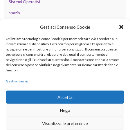
Sistemi Operativi
spazio
tecnologia
Gestisci Consenso Cookie
Uncategorized
Utilizziamo tecnologie come i cookie per memorizzare e/o accedere alle
informazioni del dispositivo. Lo facciamo per migliorare l'esperienza di
navigazione e per mostrare annunci personalizzati. Il consenso a queste
tecnologie ci consentirà di elaborare dati quali il comportamento di
META
navigazione o gli ID univoci su questo sito. Il mancato consenso o la revoca
del consenso possono influire negativamente su alcune caratteristiche e
Accedi
funzioni.
Feed dei contenuti
Gestisci servizi
Feed dei commenti
Accetta
WordPress.org
Nega
Visualizza le preferenze