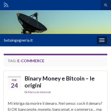
Atti
il
Search for:
mod
di
rice
betaingegneria.it
Attiv
la
navig
TAG:
E-COMMERCE
Binary Money e Bitcoin – le
FEB
24
origini
Di
Marco
in
internet
Mi intriga da morire il denaro. Nel senso: cos’è il denaro?
Si OK banconote, monete, bancomat, e-commerce… ma