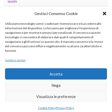
spazio
tecnologia
Gestisci Consenso Cookie
Uncategorized
Utilizziamo tecnologie come i cookie per memorizzare e/o accedere alle
informazioni del dispositivo. Lo facciamo per migliorare l'esperienza di
navigazione e per mostrare annunci personalizzati. Il consenso a queste
tecnologie ci consentirà di elaborare dati quali il comportamento di
META
navigazione o gli ID univoci su questo sito. Il mancato consenso o la revoca
del consenso possono influire negativamente su alcune caratteristiche e
Accedi
funzioni.
Feed dei contenuti
Gestisci servizi
Feed dei commenti
Accetta
WordPress.org
Nega
Visualizza le preferenze
© 2026 betaingegneria.it.
Cookie Policy
Privacy Policy
Realizzato con il
da
Graphene Themes
.