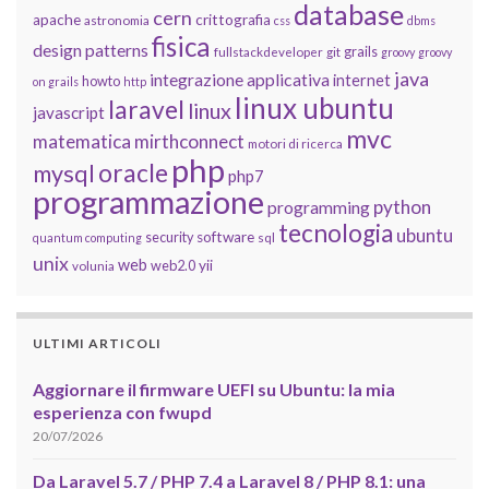
database
cern
apache
crittografia
astronomia
css
dbms
fisica
design patterns
grails
fullstackdeveloper
git
groovy
groovy
java
integrazione applicativa
internet
howto
on grails
http
linux ubuntu
laravel
linux
javascript
mvc
matematica
mirthconnect
motori di ricerca
php
oracle
mysql
php7
programmazione
python
programming
tecnologia
ubuntu
software
security
quantum computing
sql
unix
web
yii
web2.0
volunia
ULTIMI ARTICOLI
Aggiornare il firmware UEFI su Ubuntu: la mia
esperienza con fwupd
20/07/2026
Da Laravel 5.7 / PHP 7.4 a Laravel 8 / PHP 8.1: una