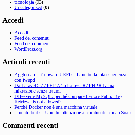
tecnologia
(93)
Uncategorized
(9)
Accedi
Accedi
Feed dei contenuti
Feed dei commenti
WordPress.org
Articoli recenti
Aggiornare il firmware UEFI su Ubuntu: la mia esperienza
con fwupd
Da Laravel 5.7 / PHP 7.4 a Laravel 8 / PHP 8.1: una
migrazione senza traumi
DBeaver e MySQL: perché compare l’errore Public Key
Retrieval is not allowed?
Perché Docker non è una macchina virtuale
Thunderbird su Ubuntu: attenzione al cambio dei canali Snap
Commenti recenti