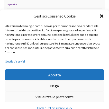
spazio
tecnologia
Gestisci Consenso Cookie
Uncategorized
Utilizziamo tecnologie come i cookie per memorizzare e/o accedere alle
informazioni del dispositivo. Lo facciamo per migliorare l'esperienza di
navigazione e per mostrare annunci personalizzati. Il consenso a queste
tecnologie ci consentirà di elaborare dati quali il comportamento di
META
navigazione o gli ID univoci su questo sito. Il mancato consenso o la revoca
del consenso possono influire negativamente su alcune caratteristiche e
Accedi
funzioni.
Feed dei contenuti
Gestisci servizi
Feed dei commenti
Accetta
WordPress.org
Nega
Visualizza le preferenze
© 2026 betaingegneria.it.
Cookie Policy
Privacy Policy
Realizzato con il
da
Graphene Themes
.