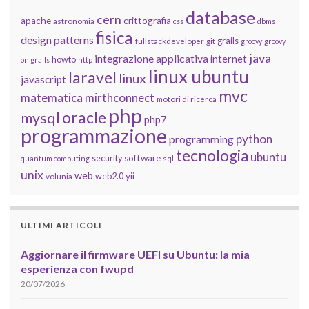
database
cern
apache
crittografia
astronomia
css
dbms
fisica
design patterns
grails
fullstackdeveloper
git
groovy
groovy
java
integrazione applicativa
internet
howto
on grails
http
linux ubuntu
laravel
linux
javascript
mvc
matematica
mirthconnect
motori di ricerca
php
oracle
mysql
php7
programmazione
python
programming
tecnologia
ubuntu
software
security
quantum computing
sql
unix
web
yii
web2.0
volunia
ULTIMI ARTICOLI
Aggiornare il firmware UEFI su Ubuntu: la mia
esperienza con fwupd
20/07/2026