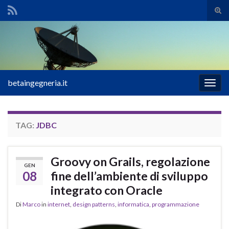
Atti
il
Search for:
mod
di
rice
betaingegneria.it
Attiv
la
navig
TAG:
JDBC
Groovy on Grails, regolazione
GEN
08
fine dell’ambiente di sviluppo
integrato con Oracle
Di
Marco
in
internet
,
design patterns
,
informatica
,
programmazione