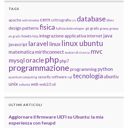
TAGS
database
cern
apache
crittografia
astronomia
css
dbms
fisica
design patterns
grails
fullstackdeveloper
git
groovy
groovy
java
integrazione applicativa
internet
howto
on grails
http
linux ubuntu
laravel
linux
javascript
mvc
matematica
mirthconnect
motori di ricerca
php
oracle
mysql
php7
programmazione
python
programming
tecnologia
ubuntu
software
security
quantum computing
sql
unix
web
yii
web2.0
volunia
ULTIMI ARTICOLI
Aggiornare il firmware UEFI su Ubuntu: la mia
esperienza con fwupd