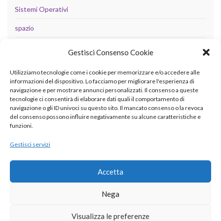
Sistemi Operativi
spazio
tecnologia
Gestisci Consenso Cookie
Uncategorized
Utilizziamo tecnologie come i cookie per memorizzare e/o accedere alle
informazioni del dispositivo. Lo facciamo per migliorare l'esperienza di
navigazione e per mostrare annunci personalizzati. Il consenso a queste
tecnologie ci consentirà di elaborare dati quali il comportamento di
META
navigazione o gli ID univoci su questo sito. Il mancato consenso o la revoca
del consenso possono influire negativamente su alcune caratteristiche e
Accedi
funzioni.
Feed dei contenuti
Gestisci servizi
Feed dei commenti
Accetta
WordPress.org
Nega
Visualizza le preferenze