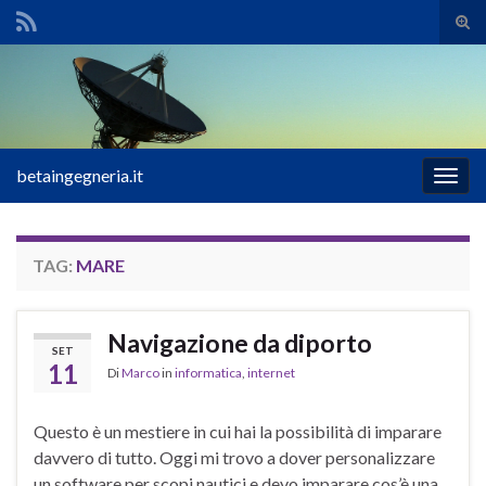
Atti
il
Search for:
mod
di
rice
betaingegneria.it
Attiv
la
navig
TAG:
MARE
Navigazione da diporto
SET
11
Di
Marco
in
informatica
,
internet
Questo è un mestiere in cui hai la possibilità di imparare
davvero di tutto. Oggi mi trovo a dover personalizzare
un software per scopi nautici e devo imparare cos’è una