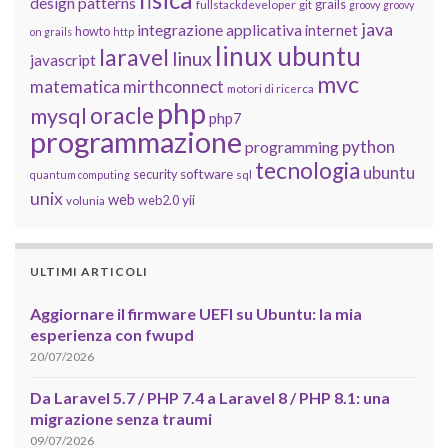
design patterns
grails
fullstackdeveloper
git
groovy
groovy
java
integrazione applicativa
internet
howto
on grails
http
linux ubuntu
laravel
linux
javascript
mvc
matematica
mirthconnect
motori di ricerca
php
oracle
mysql
php7
programmazione
python
programming
tecnologia
ubuntu
software
security
quantum computing
sql
unix
web
yii
web2.0
volunia
ULTIMI ARTICOLI
Aggiornare il firmware UEFI su Ubuntu: la mia
esperienza con fwupd
20/07/2026
Da Laravel 5.7 / PHP 7.4 a Laravel 8 / PHP 8.1: una
migrazione senza traumi
09/07/2026