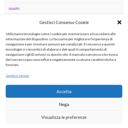
spazio
tecnologia
Gestisci Consenso Cookie
Uncategorized
Utilizziamo tecnologie come i cookie per memorizzare e/o accedere alle
informazioni del dispositivo. Lo facciamo per migliorare l'esperienza di
navigazione e per mostrare annunci personalizzati. Il consenso a queste
tecnologie ci consentirà di elaborare dati quali il comportamento di
META
navigazione o gli ID univoci su questo sito. Il mancato consenso o la revoca
del consenso possono influire negativamente su alcune caratteristiche e
Accedi
funzioni.
Feed dei contenuti
Gestisci servizi
Feed dei commenti
Accetta
WordPress.org
Nega
Visualizza le preferenze
© 2026 betaingegneria.it.