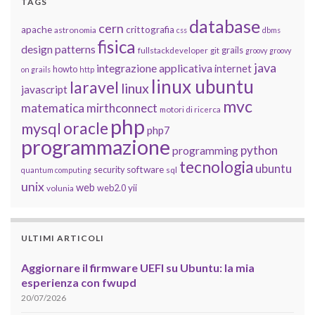
TAGS
database
cern
apache
crittografia
astronomia
css
dbms
fisica
design patterns
grails
fullstackdeveloper
git
groovy
groovy
java
integrazione applicativa
internet
howto
on grails
http
linux ubuntu
laravel
linux
javascript
mvc
matematica
mirthconnect
motori di ricerca
php
oracle
mysql
php7
programmazione
python
programming
tecnologia
ubuntu
software
security
quantum computing
sql
unix
web
yii
web2.0
volunia
ULTIMI ARTICOLI
Aggiornare il firmware UEFI su Ubuntu: la mia
esperienza con fwupd
20/07/2026