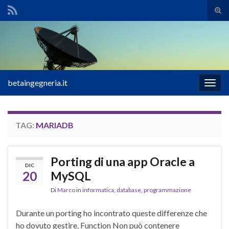
Atti
il
Search for:
mod
di
rice
betaingegneria.it
Attiv
la
navig
TAG:
MARIADB
Porting di una app Oracle a
DIC
20
MySQL
Di
Marco
in
informatica
,
database
,
programmazione
Durante un porting ho incontrato queste differenze che
ho dovuto gestire. Function Non può contenere