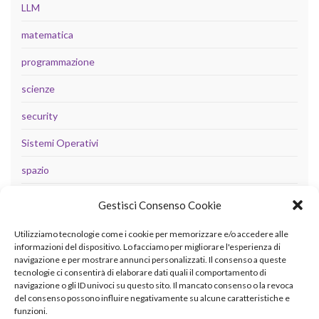
LLM
matematica
programmazione
scienze
security
Sistemi Operativi
spazio
tecnologia
Gestisci Consenso Cookie
Uncategorized
Utilizziamo tecnologie come i cookie per memorizzare e/o accedere alle
informazioni del dispositivo. Lo facciamo per migliorare l'esperienza di
navigazione e per mostrare annunci personalizzati. Il consenso a queste
tecnologie ci consentirà di elaborare dati quali il comportamento di
META
navigazione o gli ID univoci su questo sito. Il mancato consenso o la revoca
del consenso possono influire negativamente su alcune caratteristiche e
Accedi
funzioni.