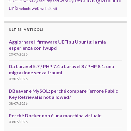
ubuntu
software
security
quantum computing
sql
unix
web
yii
web2.0
volunia
ULTIMI ARTICOLI
Aggiornare il firmware UEFI su Ubuntu: la mia
esperienza con fwupd
20/07/2026
Da Laravel 5.7 / PHP 7.4 a Laravel 8 / PHP 8.1: una
migrazione senza traumi
09/07/2026
DBeaver e MySQL: perché compare l’errore Public
Key Retrieval is not allowed?
08/07/2026
Perché Docker non è una macchina virtuale
03/07/2026