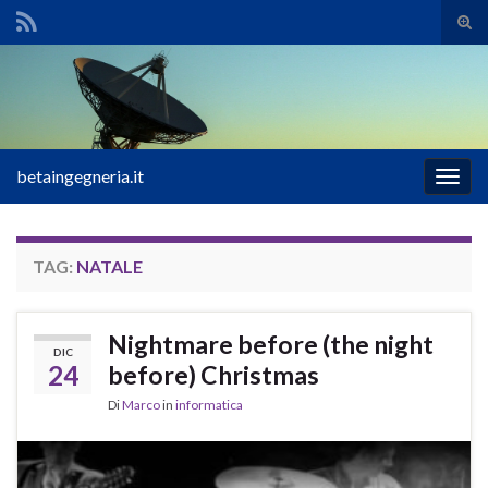
Atti
il
Search for:
mod
di
rice
betaingegneria.it
Attiv
la
navig
TAG:
NATALE
Nightmare before (the night
DIC
24
before) Christmas
Di
Marco
in
informatica