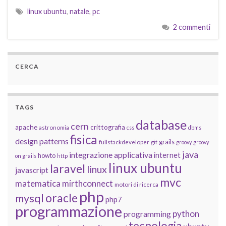
linux ubuntu
,
natale
,
pc
2 commenti
CERCA
TAGS
database
cern
apache
crittografia
astronomia
css
dbms
fisica
design patterns
grails
fullstackdeveloper
git
groovy
groovy
java
integrazione applicativa
internet
howto
on grails
http
linux ubuntu
laravel
linux
javascript
mvc
matematica
mirthconnect
motori di ricerca
php
oracle
mysql
php7
programmazione
python
programming
tecnologia