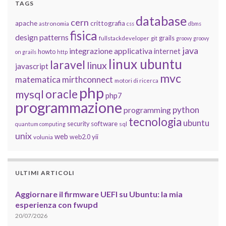
TAGS
database
cern
apache
crittografia
astronomia
css
dbms
fisica
design patterns
grails
fullstackdeveloper
git
groovy
groovy
java
integrazione applicativa
internet
howto
on grails
http
linux ubuntu
laravel
linux
javascript
mvc
matematica
mirthconnect
motori di ricerca
php
oracle
mysql
php7
programmazione
python
programming
tecnologia
ubuntu
software
security
quantum computing
sql
unix
web
yii
web2.0
volunia
ULTIMI ARTICOLI
Aggiornare il firmware UEFI su Ubuntu: la mia
esperienza con fwupd
20/07/2026