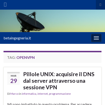
Atti
il
Search for:
mod
di
ric
betaingegneria.it
Attiv
la
navig
TAG:
OPENVPN
Pillole UNIX: acquisire il DNS
MAR
29
dal server attraverso una
sessione VPN
Di
Marco
in
informatica
,
internet
,
programmazione
Mi sono imbattuto in questo problema. Per accedere