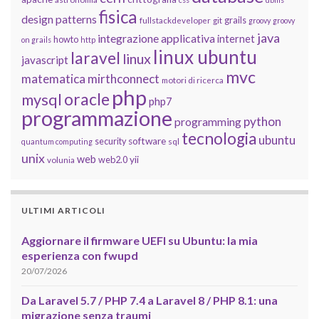
fisica
design patterns
grails
fullstackdeveloper
git
groovy
groovy
java
integrazione applicativa
internet
howto
on grails
http
linux ubuntu
laravel
linux
javascript
mvc
matematica
mirthconnect
motori di ricerca
php
oracle
mysql
php7
programmazione
python
programming
tecnologia
ubuntu
software
security
quantum computing
sql
unix
web
yii
web2.0
volunia
ULTIMI ARTICOLI
Aggiornare il firmware UEFI su Ubuntu: la mia
esperienza con fwupd
20/07/2026
Da Laravel 5.7 / PHP 7.4 a Laravel 8 / PHP 8.1: una
migrazione senza traumi