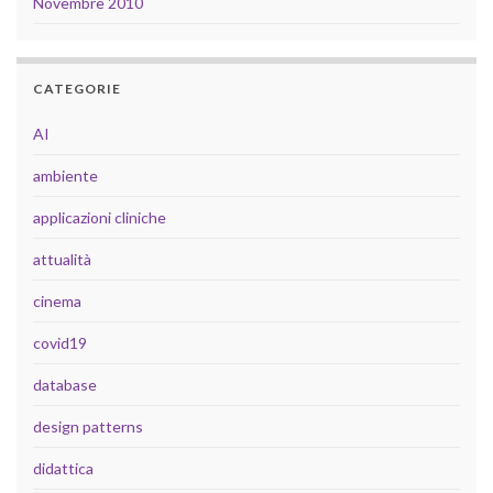
Novembre 2010
CATEGORIE
AI
ambiente
applicazioni cliniche
attualità
cinema
covid19
database
design patterns
didattica