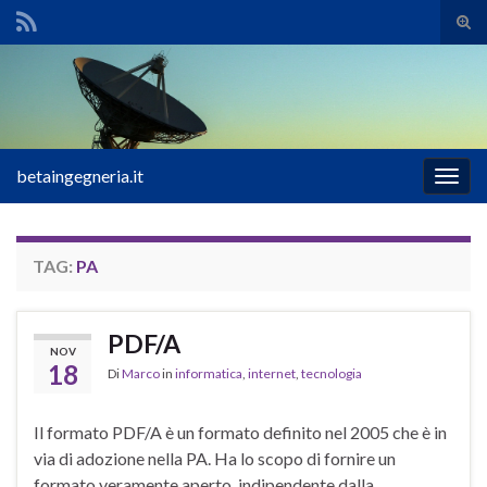
Atti
il
Search for:
mod
di
rice
betaingegneria.it
Attiv
la
navig
TAG:
PA
PDF/A
NOV
18
Di
Marco
in
informatica
,
internet
,
tecnologia
Il formato PDF/A è un formato definito nel 2005 che è in
via di adozione nella PA. Ha lo scopo di fornire un
formato veramente aperto, indipendente dalla