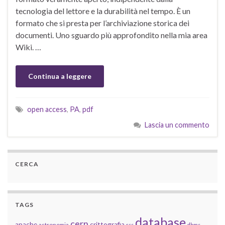
tecnologia del lettore e la durabilità nel tempo. È un
formato che si presta per l’archiviazione storica dei
documenti. Uno sguardo più approfondito nella mia area
Wiki. …
Continua a leggere
open access
,
PA
,
pdf
Lascia un commento
CERCA
TAGS
database
cern
apache
crittografia
astronomia
css
dbms