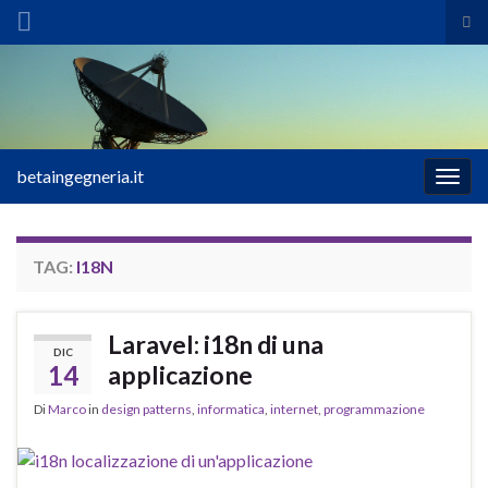
Atti
il
Search for:
mod
di
ric
betaingegneria.it
Attiv
la
navig
TAG:
I18N
Laravel: i18n di una
DIC
14
applicazione
Di
Marco
in
design patterns
,
informatica
,
internet
,
programmazione