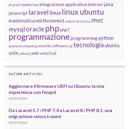
java
integrazione applicativa
internet
howto
on grails
http
linux ubuntu
laravel
linux
javascript
mvc
matematica
mirthconnect
motori di ricerca
php
oracle
mysql
php7
programmazione
python
programming
tecnologia
ubuntu
software
security
quantum computing
sql
unix
web
yii
web2.0
volunia
ULTIMI ARTICOLI
Aggiornare il firmware UEFI su Ubuntu: la mia
esperienza con fwupd
20/07/2026
Da Laravel 5.7 / PHP 7.4 a Laravel 8 / PHP 8.1: una
migrazione senza traumi
09/07/2026