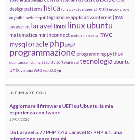
astronomia
css
dbms
fisica
design patterns
grails
fullstackdeveloper
git
groovy
groovy
java
integrazione applicativa
internet
howto
on grails
http
linux ubuntu
laravel
linux
javascript
mvc
matematica
mirthconnect
motori di ricerca
php
oracle
mysql
php7
programmazione
python
programming
tecnologia
ubuntu
software
security
quantum computing
sql
unix
web
yii
web2.0
volunia
ULTIMI ARTICOLI
Aggiornare il firmware UEFI su Ubuntu: la mia
esperienza con fwupd
20/07/2026
Da Laravel 5.7 / PHP 7.4 a Laravel 8 / PHP 8.1: una
migrazione senza traumi