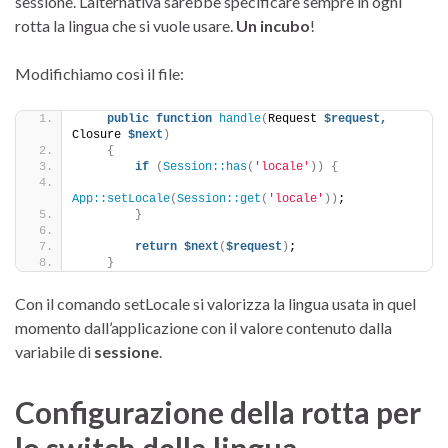
sessione. L’alternativa sarebbe specificare sempre in ogni
rotta la lingua che si vuole usare.
Un incubo
!
Modifichiamo così il file:
public
function
handle
(
Request 
$request,
Closure 
$next
)
{
if
(
Session::has
(
'locale'
))
{
App::setLocale
(
Session::get
(
'locale'
))
;
}
return
$next
(
$request
)
;
}
Con il comando setLocale si valorizza la lingua usata in quel
momento dall’applicazione con il valore contenuto dalla
variabile di
sessione
.
Configurazione della rotta per