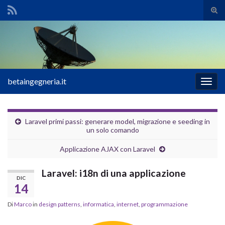
Atti
il
Search for:
mod
di
rice
betaingegneria.it
Attiv
la
navig
Laravel primi passi: generare model, migrazione e seeding in
un solo comando
Applicazione AJAX con Laravel
Laravel: i18n di una applicazione
DIC
14
Di
Marco
in
design patterns
,
informatica
,
internet
,
programmazione