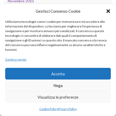
Novembre 2010
Gestisci Consenso Cookie
CATEGORIE
Utilizziamo tecnologie come i cookie per memorizzare e/o accedere alle
informazioni del dispositivo. Lo facciamo per migliorare l'esperienza di
navigazione e per mostrare annunci personalizzati. Il consenso a queste
AI
tecnologie ci consentirà di elaborare dati quali il comportamento di
navigazione o gli ID univoci su questo sito. Il mancato consenso o la revoca
ambiente
del consenso possono influire negativamente su alcune caratteristiche e
funzioni.
applicazioni cliniche
Gestisci servizi
attualità
cinema
Accetta
covid19
Nega
database
Visualizza le preferenze
design patterns
Cookie Policy
Privacy Policy
didattica