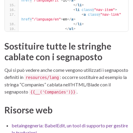
href
=
"/language/it"
>
it
</
a
>
</
li
>
<
li
class
=
"nav-item"
>
<
a
class
=
"nav-link"
href
=
"/language/en"
>
en
</
a
>
</
li
>
</
ul
>
Sostituire tutte le stringhe
cablate con i segnaposto
Qui si può vedere anche come vengono utilizzati i segnaposto
definiti in
: occorre sostituire ad esempio la
resources/lang
stringa “Companies” cablata nell’HTML/Blade con il
segnaposto
.
{{__('Companies')}}
Risorse web
betaingegneria: BabelEdit, un tool di supporto per gestire
le traduzioni