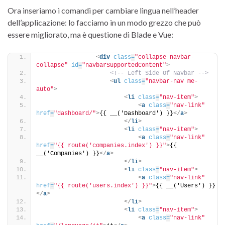
Ora inseriamo i comandi per cambiare lingua nell’header
dell’applicazione: lo facciamo in un modo grezzo che può
essere migliorato, ma è questione di Blade e Vue:
<
div
class
=
"collapse navbar-
collapse"
id
=
"navbarSupportedContent"
>
<!-- Left Side Of Navbar -->
<
ul
class
=
"navbar-nav me-
auto"
>
<
li
class
=
"nav-item"
>
<
a
class
=
"nav-link"
href
=
"dashboard/"
>
{{ __('Dashboard') }}
</
a
>
</
li
>
<
li
class
=
"nav-item"
>
<
a
class
=
"nav-link"
href
=
"{{ route('companies.index') }}"
>
{{ 
__('Companies') }}
</
a
>
</
li
>
<
li
class
=
"nav-item"
>
<
a
class
=
"nav-link"
href
=
"{{ route('users.index') }}"
>
{{ __('Users') }}
</
a
>
</
li
>
<
li
class
=
"nav-item"
>
<
a
class
=
"nav-link"