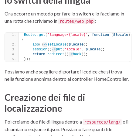
lo switch della lingua
Ora occorre un metodo per fare lo
switch
e lo facciamo in
una rotta che scriviamo in
:
routes/web.php
Route::get
(
'language/{locale}'
, 
function
(
$locale
)
{
app
()
->
setLocale
(
$locale
)
;
session
()
->
put
(
'locale'
, 
$locale
)
;
return
redirect
()
->
back
()
;
})
;
Possiamo anche scegliere di portare il codice che si trova
nella funzione anonima dentro al controller HomeController.
Creazione dei file di
localizzazione
Poi creiamo due file di lingua dentro a
e li
resources/lang/
chiamiamo en.json e it.json. Possiamo fare quanti file