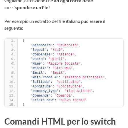
vogliamo, attenzione che
ad ogni rotta deve
corrispondere un file!
Per esempio un estratto del file italiano può essere il
seguente:
{
"Dashboard":
"Cruscotto"
,
"logout":
"Esci"
,
"Companies":
"Aziende"
,
"Users":
"Utenti"
,
"Name":
"Ragione Sociale"
,
"Website":
"Sito web"
,
"Email":
"Email"
,
"Main Phone #":
"Telefono principale"
,
"latitude":
"Latitudine"
,
"longitude":
"Longitudine"
,
"company_type":
"Tipo Azienda"
,
"Commands":
"Comandi"
,
"Create new":
"Nuovo record"
}
Comandi HTML per lo switch