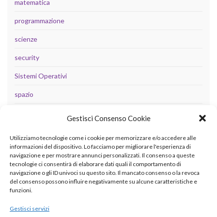
matematica
programmazione
scienze
security
Sistemi Operativi
spazio
tecnologia
Gestisci Consenso Cookie
Uncategorized
Utilizziamo tecnologie come i cookie per memorizzare e/o accedere alle
informazioni del dispositivo. Lo facciamo per migliorare l'esperienza di
navigazione e per mostrare annunci personalizzati. Il consenso a queste
tecnologie ci consentirà di elaborare dati quali il comportamento di
META
navigazione o gli ID univoci su questo sito. Il mancato consenso o la revoca
del consenso possono influire negativamente su alcune caratteristiche e
Accedi
funzioni.
Feed dei contenuti
Gestisci servizi