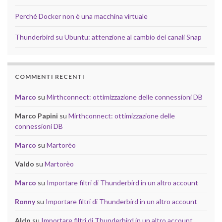
Perché Docker non è una macchina virtuale
Thunderbird su Ubuntu: attenzione al cambio dei canali Snap
COMMENTI RECENTI
Marco
su
Mirthconnect: ottimizzazione delle connessioni DB
Marco Papini
su
Mirthconnect: ottimizzazione delle
connessioni DB
Marco
su
Martorèo
Valdo
su
Martorèo
Marco
su
Importare filtri di Thunderbird in un altro account
Ronny
su
Importare filtri di Thunderbird in un altro account
Aldo
su
Importare filtri di Thunderbird in un altro account