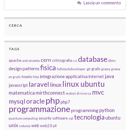
Lascia un commento
CERCA
TAGS
database
cern
apache
crittografia
astronomia
css
dbms
fisica
design patterns
grails
fullstackdeveloper
git
groovy
groovy
java
integrazione applicativa
internet
howto
on grails
http
linux ubuntu
laravel
linux
javascript
mvc
matematica
mirthconnect
motori di ricerca
php
oracle
mysql
php7
programmazione
python
programming
tecnologia
ubuntu
software
security
quantum computing
sql
unix
web
yii
web2.0
volunia