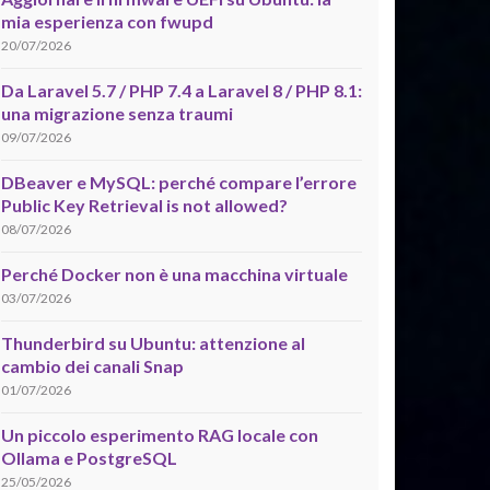
mia esperienza con fwupd
20/07/2026
Da Laravel 5.7 / PHP 7.4 a Laravel 8 / PHP 8.1:
una migrazione senza traumi
09/07/2026
DBeaver e MySQL: perché compare l’errore
Public Key Retrieval is not allowed?
08/07/2026
Perché Docker non è una macchina virtuale
03/07/2026
Thunderbird su Ubuntu: attenzione al
cambio dei canali Snap
01/07/2026
Un piccolo esperimento RAG locale con
Ollama e PostgreSQL
25/05/2026