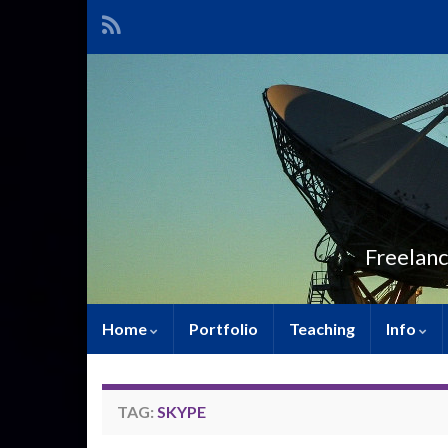
Freelanc
Home
Portfolio
Teaching
Info
TAG:
SKYPE