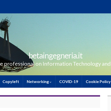
betaingegneria.it
e professional on Information Technology and
Copyleft
Networking
COVID-19
Cookie Policy