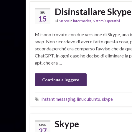
Disinstallare Skype
GIU
15
Di
Marco
in
informatica
,
Sistemi Operativi
Mi sono trovato con due versione di Skype, una ins
snap. Non ricordavo di avere fatto questa cosa, 
seconda perché era comparso l’avviso che da que
ChatGPT. In ogni caso ho deciso di eliminare la pi
apt, che era …
Continua a leggere
instant messaging
,
linux ubuntu
,
skype
Skype
MAG
27