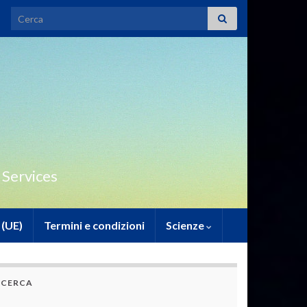
Search for:
 Services
 (UE)
Termini e condizioni
Scienze
CERCA