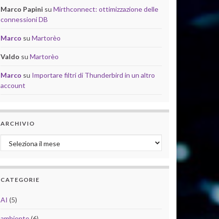
Marco Papini
su
Mirthconnect: ottimizzazione delle
connessioni DB
Marco
su
Martorèo
Valdo
su
Martorèo
Marco
su
Importare filtri di Thunderbird in un altro
account
ARCHIVIO
Archivio
CATEGORIE
AI
(5)
ambiente
(6)