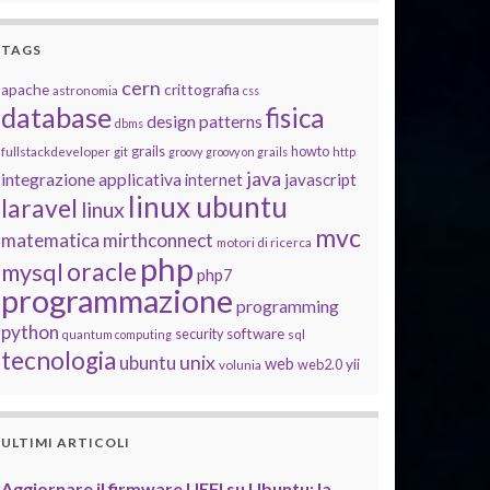
TAGS
cern
apache
crittografia
astronomia
css
database
fisica
design patterns
dbms
grails
howto
fullstackdeveloper
git
groovy
groovy on grails
http
java
integrazione applicativa
javascript
internet
linux ubuntu
laravel
linux
mvc
matematica
mirthconnect
motori di ricerca
php
oracle
mysql
php7
programmazione
programming
python
software
security
quantum computing
sql
tecnologia
unix
ubuntu
web
yii
web2.0
volunia
ULTIMI ARTICOLI
Aggiornare il firmware UEFI su Ubuntu: la