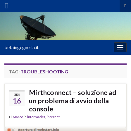
Atti
il
Search for:
mod
di
ric
betaingegneria.it
Attiv
la
navig
TAG:
TROUBLESHOOTING
Mirthconnect – soluzione ad
GEN
16
un problema di avvio della
console
Di
Marco
in
informatica
,
internet