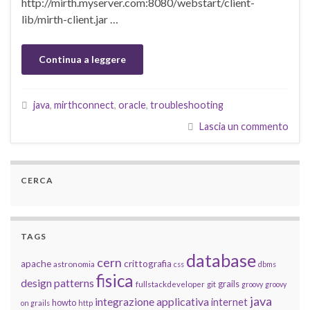
http://mirth.myserver.com:8080/webstart/client-
lib/mirth-client.jar …
Continua a leggere
java
,
mirthconnect
,
oracle
,
troubleshooting
Lascia un commento
CERCA
TAGS
database
cern
apache
crittografia
astronomia
css
dbms
fisica
design patterns
grails
fullstackdeveloper
git
groovy
groovy
java
integrazione applicativa
internet
howto
on grails
http