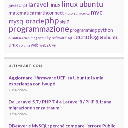
linux ubuntu
laravel
linux
javascript
mvc
matematica
mirthconnect
motori di ricerca
php
oracle
mysql
php7
programmazione
python
programming
tecnologia
ubuntu
software
security
quantum computing
sql
unix
web
yii
web2.0
volunia
ULTIMI ARTICOLI
Aggiornare il firmware UEFI su Ubuntu: la mia
esperienza con fwupd
20/07/2026
Da Laravel 5.7 / PHP 7.4 a Laravel 8 / PHP 8.1: una
migrazione senza traumi
09/07/2026
DBeaver e MySQL: perché compare l’errore Public