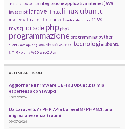
java
integrazione applicativa
internet
howto
on grails
http
linux ubuntu
laravel
linux
javascript
mvc
matematica
mirthconnect
motori di ricerca
php
oracle
mysql
php7
programmazione
python
programming
tecnologia
ubuntu
software
security
quantum computing
sql
unix
web
yii
web2.0
volunia
ULTIMI ARTICOLI
Aggiornare il firmware UEFI su Ubuntu: la mia
esperienza con fwupd
20/07/2026
Da Laravel 5.7 / PHP 7.4 a Laravel 8 / PHP 8.1: una
migrazione senza traumi
09/07/2026