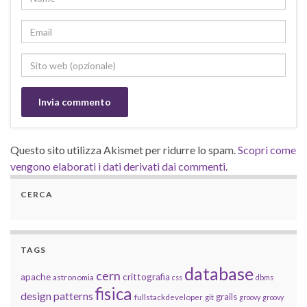
Questo sito utilizza Akismet per ridurre lo spam.
Scopri come
vengono elaborati i dati derivati dai commenti
.
CERCA
TAGS
database
cern
apache
crittografia
astronomia
css
dbms
fisica
design patterns
grails
fullstackdeveloper
git
groovy
groovy