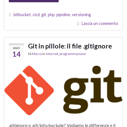
bitbucket
,
cicd
,
git
,
php
,
pipeline
,
versioning
Lascia un commento
Git in pillole: il file .gitignore
AGO
14
Di
Marco
in
internet
,
programmazione
.gitignore o .git/info/exclude? Vediamo le differenze e il