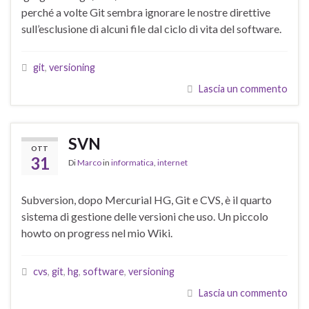
perché a volte Git sembra ignorare le nostre direttive
sull’esclusione di alcuni file dal ciclo di vita del software.
git
,
versioning
Lascia un commento
SVN
OTT
31
Di
Marco
in
informatica
,
internet
Subversion, dopo Mercurial HG, Git e CVS, è il quarto
sistema di gestione delle versioni che uso. Un piccolo
howto on progress nel mio Wiki.
cvs
,
git
,
hg
,
software
,
versioning
Lascia un commento