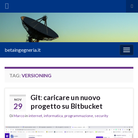
Atti
il
Search for:
mod
di
ric
betaingegneria.it
Attiv
la
navig
TAG:
VERSIONING
Git: caricare un nuovo
NOV
29
progetto su Bitbucket
Di
Marco
in
internet
,
informatica
,
programmazione
,
security