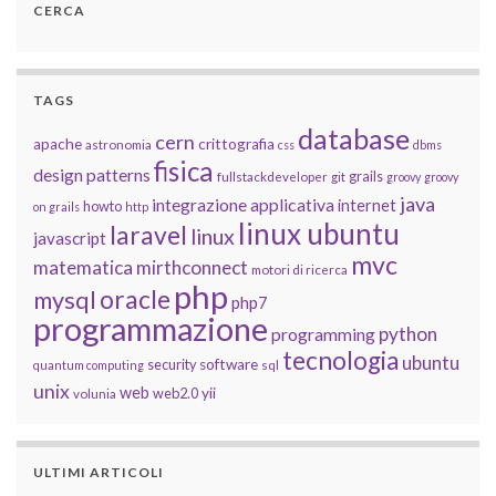
CERCA
TAGS
database
cern
apache
crittografia
astronomia
css
dbms
fisica
design patterns
grails
fullstackdeveloper
git
groovy
groovy
java
integrazione applicativa
internet
howto
on grails
http
linux ubuntu
laravel
linux
javascript
mvc
matematica
mirthconnect
motori di ricerca
php
oracle
mysql
php7
programmazione
python
programming
tecnologia
ubuntu
software
security
quantum computing
sql
unix
web
yii
web2.0
volunia
ULTIMI ARTICOLI